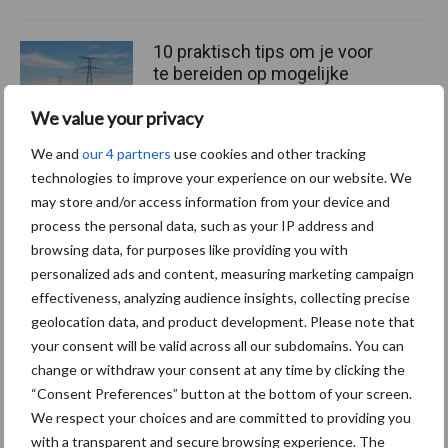
10 praktisch tips om je voor
te bereiden op mogelijke
uitval van het stroomnet
We value your privacy
We and
our 4 partners
use cookies and other tracking
technologies to improve your experience on our website. We
EU-pluimveesector groeit
may store and/or access information from your device and
door, maar tempo vlakt af
process the personal data, such as your IP address and
browsing data, for purposes like providing you with
personalized ads and content, measuring marketing campaign
effectiveness, analyzing audience insights, collecting precise
geolocation data, and product development. Please note that
Themapagina's
your consent will be valid across all our subdomains. You can
change or withdraw your consent at any time by clicking the
Wet en regelgeving
Diergezondheid
Marktp
“Consent Preferences” button at the bottom of your screen.
We respect your choices and are committed to providing you
with a transparent and secure browsing experience. The