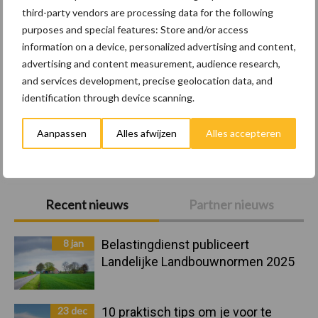
third-party vendors are processing data for the following
purposes and special features: Store and/or access
Vogelgriep
Bloedluizen
information on a device, personalized advertising and content,
advertising and content measurement, audience research,
and services development, precise geolocation data, and
identification through device scanning.
Aanpassen
Alles afwijzen
Alles accepteren
Toon meer
Primaire
Recent nieuws
Partner nieuws
Sidebar
8 jan
Belastingdienst publiceert
Landelijke Landbouwnormen 2025
23 dec
10 praktisch tips om je voor te