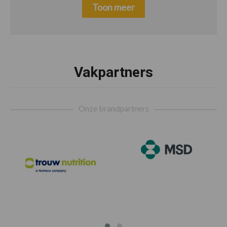
Toon meer
Footer
Vakpartners
Onze brandpartners