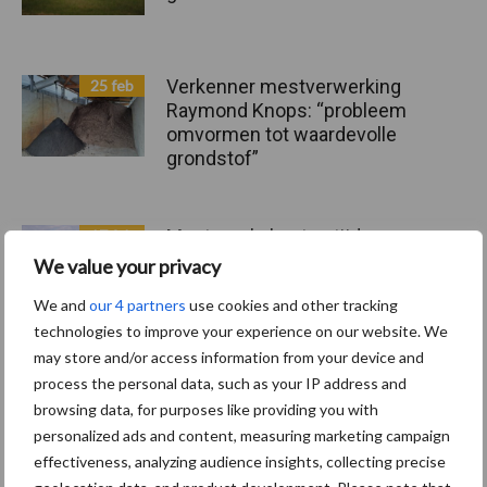
Verkenner mestverwerking
25 feb
Raymond Knops: “probleem
omvormen tot waardevolle
grondstof”
Mestregels kosten tijd en
17 feb
geld en gaan ten koste van
We value your privacy
arbeidsvreugde
We and
our 4 partners
use cookies and other tracking
technologies to improve your experience on our website. We
may store and/or access information from your device and
process the personal data, such as your IP address and
Toon meer
browsing data, for purposes like providing you with
personalized ads and content, measuring marketing campaign
effectiveness, analyzing audience insights, collecting precise