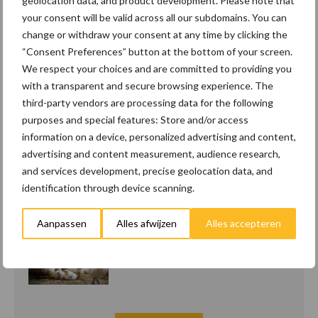
geolocation data, and product development. Please note that
your consent will be valid across all our subdomains. You can
change or withdraw your consent at any time by clicking the
Recent nieuws
Partner nieuws
“Consent Preferences” button at the bottom of your screen.
We respect your choices and are committed to providing you
Belastingdienst publiceert
8 jan
with a transparent and secure browsing experience. The
Landelijke
third-party vendors are processing data for the following
Landbouwnormen 2025
purposes and special features: Store and/or access
information on a device, personalized advertising and content,
10 praktisch tips om je
23 dec
advertising and content measurement, audience research,
voor te bereiden op
and services development, precise geolocation data, and
mogelijke uitval van het
identification through device scanning.
stroomnet
Aanpassen
Alles afwijzen
Alles accepteren
EU-pluimveesector groeit
23 dec
door, maar tempo vlakt af