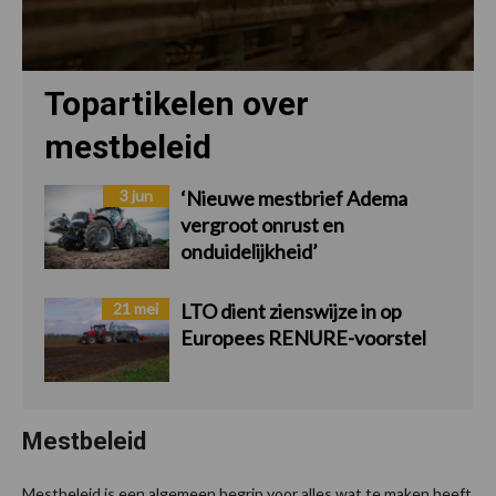
Topartikelen over
mestbeleid
3 jun
‘Nieuwe mestbrief Adema
vergroot onrust en
onduidelijkheid’
21 mei
LTO dient zienswijze in op
Europees RENURE-voorstel
Mestbeleid
Mestbeleid is een algemeen begrip voor alles wat te maken heeft