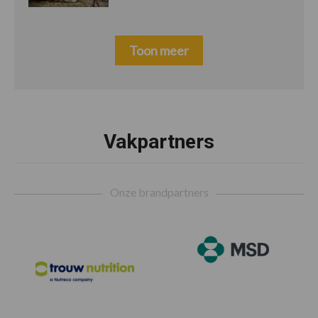
Toon meer
Footer
Vakpartners
Onze brandpartners