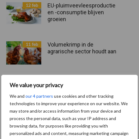
EU-pluimveevleesproductie
12 feb
en -consumptie blijven
groeien
Volumekrimp in de
11 feb
agrarische sector houdt aan
We value your privacy
Handelswaarden voor vlees
30 jan
dalen
We and
our 4 partners
use cookies and other tracking
technologies to improve your experience on our website. We
may store and/or access information from your device and
process the personal data, such as your IP address and
browsing data, for purposes like providing you with
Toon meer
personalized ads and content, measuring marketing campaign