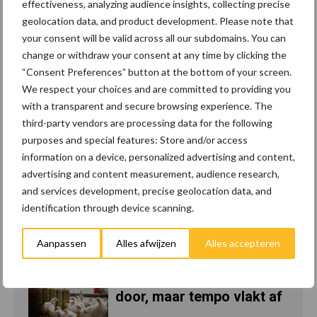
effectiveness, analyzing audience insights, collecting precise
geolocation data, and product development. Please note that
your consent will be valid across all our subdomains. You can
change or withdraw your consent at any time by clicking the
“Consent Preferences” button at the bottom of your screen.
Recent nieuws
Partner nieuws
We respect your choices and are committed to providing you
with a transparent and secure browsing experience. The
Belastingdienst publiceert
8 jan
third-party vendors are processing data for the following
Landelijke
purposes and special features: Store and/or access
Landbouwnormen 2025
information on a device, personalized advertising and content,
advertising and content measurement, audience research,
10 praktisch tips om je
23 dec
and services development, precise geolocation data, and
voor te bereiden op
identification through device scanning.
mogelijke uitval van het
stroomnet
Aanpassen
Alles afwijzen
Alles accepteren
EU-pluimveesector groeit
23 dec
door, maar tempo vlakt af