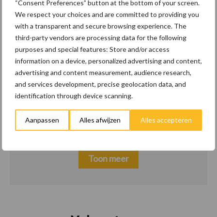
“Consent Preferences” button at the bottom of your screen.
Landbouwnormen 2025
We respect your choices and are committed to providing you
with a transparent and secure browsing experience. The
10 praktisch tips om je
23 dec
third-party vendors are processing data for the following
voor te bereiden op
purposes and special features: Store and/or access
mogelijke uitval van het
information on a device, personalized advertising and content,
stroomnet
advertising and content measurement, audience research,
and services development, precise geolocation data, and
identification through device scanning.
EU-pluimveesector groeit
23 dec
door, maar tempo vlakt af
Aanpassen
Alles afwijzen
Alles accepteren
Toon meer