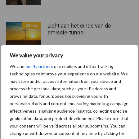
Licht aan het einde van de
04 mrt
emissie-tunnel
We value your privacy
We and
our 4 partners
use cookies and other tracking
Toon meer
technologies to improve your experience on our website. We
may store and/or access information from your device and
process the personal data, such as your IP address and
browsing data, for purposes like providing you with
personalized ads and content, measuring marketing campaign
effectiveness, analyzing audience insights, collecting precise
Recent nieuws
Partner nieuws
geolocation data, and product development. Please note that
your consent will be valid across all our subdomains. You can
Belastingdienst publiceert
8 jan
change or withdraw your consent at any time by clicking the
Landelijke