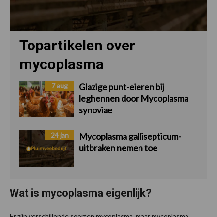
Topartikelen over
mycoplasma
7 aug
Glazige punt-eieren bij
leghennen door Mycoplasma
synoviae
24 jan
Mycoplasma gallisepticum-
uitbraken nemen toe
Wat is mycoplasma eigenlijk?
Er zijn verschillende soorten mycoplasma, maar mycoplasma