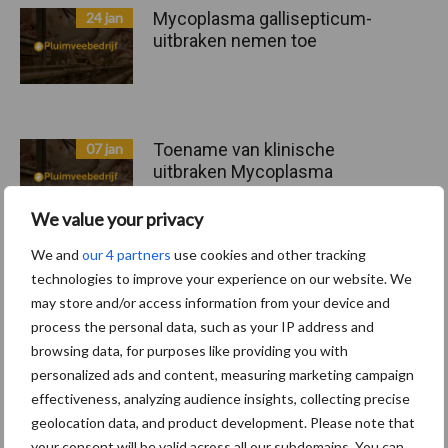
Mycoplasma gallisepticum-
24 jan
uitbraken nemen toe
Toename van klinische
07 jan
uitbraken Mycoplasma
gallisepticum
We value your privacy
We and
our 4 partners
use cookies and other tracking
technologies to improve your experience on our website. We
Toon meer
may store and/or access information from your device and
process the personal data, such as your IP address and
browsing data, for purposes like providing you with
personalized ads and content, measuring marketing campaign
effectiveness, analyzing audience insights, collecting precise
geolocation data, and product development. Please note that
Recent nieuws
Partner nieuws
your consent will be valid across all our subdomains. You can