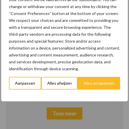
change or withdraw your consent at any time by clicking the
Belastingdienst publiceert
8 jan
“Consent Preferences” button at the bottom of your screen.
Landelijke
We respect your choices and are committed to providing you
Landbouwnormen 2025
with a transparent and secure browsing experience. The
third-party vendors are processing data for the following
10 praktisch tips om je
23 dec
purposes and special features: Store and/or access
voor te bereiden op
information on a device, personalized advertising and content,
mogelijke uitval van het
advertising and content measurement, audience research,
stroomnet
and services development, precise geolocation data, and
identification through device scanning.
EU-pluimveesector groeit
23 dec
Aanpassen
Alles afwijzen
Alles accepteren
door, maar tempo vlakt af
Toon meer