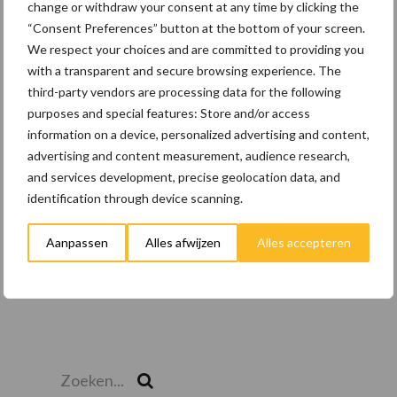
change or withdraw your consent at any time by clicking the
22 dec
BoerenPerspectief en Erfcoaching
“Consent Preferences” button at the bottom of your screen.
Overijssel: ondersteuning bij grote
We respect your choices and are committed to providing you
keuzes
with a transparent and secure browsing experience. The
third-party vendors are processing data for the following
purposes and special features: Store and/or access
Toon meer
information on a device, personalized advertising and content,
advertising and content measurement, audience research,
and services development, precise geolocation data, and
identification through device scanning.
Aanpassen
Alles afwijzen
Alles accepteren
Zoeken...
Zoek