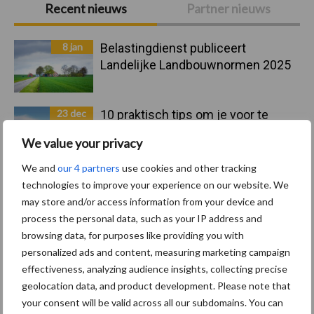
Primaire
Recent nieuws
Partner nieuws
Sidebar
8 jan
Belastingdienst publiceert
Landelijke Landbouwnormen 2025
23 dec
10 praktisch tips om je voor te
bereiden op mogelijke uitval van het
We value your privacy
stroomnet
We and
our 4 partners
use cookies and other tracking
technologies to improve your experience on our website. We
23 dec
EU-pluimveesector groeit door,
may store and/or access information from your device and
maar tempo vlakt af
process the personal data, such as your IP address and
browsing data, for purposes like providing you with
22 dec
Kwaliteit als wapen tegen
personalized ads and content, measuring marketing campaign
internationale handelsdruk in de
effectiveness, analyzing audience insights, collecting precise
veeteeltsector
geolocation data, and product development. Please note that
your consent will be valid across all our subdomains. You can