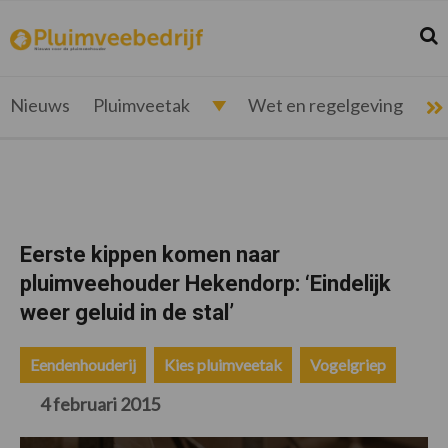
Spring
Door
Spring
Spring
naar
naar
naar
naar
Zoek
Z
pluimveebedrijf.nl
Nieuws
de
de
de
de
hoofdnavigatie
hoofd
eerste
voettekst
voor
inhoud
sidebar
de
Nieuws
Pluimveetak
Wet en regelgeving
pluimveehouder
Eerste kippen komen naar
pluimveehouder Hekendorp: ‘Eindelijk
weer geluid in de stal’
Eendenhouderij
Kies pluimveetak
Vogelgriep
4 februari 2015