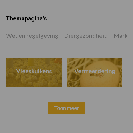
Themapagina's
Wet en regelgeving
Diergezondheid
Marktp
Vleeskuikens
Vermeerdering
Toon meer