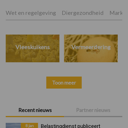
Wet en regelgeving
Diergezondheid
Marktp
Vleeskuikens
Vermeerdering
Toon meer
Primaire
Recent nieuws
Partner nieuws
Sidebar
8 jan
Belastingdienst publiceert