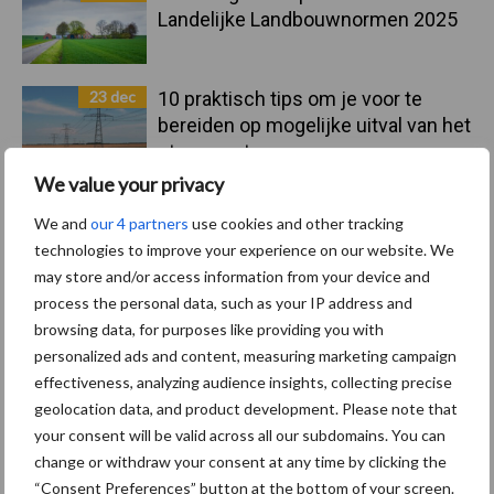
Landelijke Landbouwnormen 2025
23 dec
10 praktisch tips om je voor te
bereiden op mogelijke uitval van het
stroomnet
We value your privacy
23 dec
EU-pluimveesector groeit door,
We and
our 4 partners
use cookies and other tracking
maar tempo vlakt af
technologies to improve your experience on our website. We
may store and/or access information from your device and
process the personal data, such as your IP address and
22 dec
Kwaliteit als wapen tegen
browsing data, for purposes like providing you with
internationale handelsdruk in de
personalized ads and content, measuring marketing campaign
veeteeltsector
effectiveness, analyzing audience insights, collecting precise
geolocation data, and product development. Please note that
22 dec
BoerenPerspectief en Erfcoaching
your consent will be valid across all our subdomains. You can
Overijssel: ondersteuning bij grote
change or withdraw your consent at any time by clicking the
keuzes
“Consent Preferences” button at the bottom of your screen.