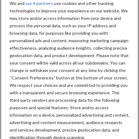
Recent nieuws
Partner nieuws
We and
our 4 partners
use cookies and other tracking
Sidebar
technologies to improve your experience on our website. We
8 jan
Belastingdienst publiceert
may store and/or access information from your device and
Landelijke Landbouwnormen 2025
process the personal data, such as your IP address and
browsing data, for purposes like providing you with
personalized ads and content, measuring marketing campaign
23 dec
10 praktisch tips om je voor te
effectiveness, analyzing audience insights, collecting precise
bereiden op mogelijke uitval van het
geolocation data, and product development. Please note that
stroomnet
your consent will be valid across all our subdomains. You can
change or withdraw your consent at any time by clicking the
“Consent Preferences” button at the bottom of your screen.
23 dec
EU-pluimveesector groeit door,
We respect your choices and are committed to providing you
maar tempo vlakt af
with a transparent and secure browsing experience. The
third-party vendors are processing data for the following
purposes and special features: Store and/or access
22 dec
Kwaliteit als wapen tegen
information on a device, personalized advertising and content,
internationale handelsdruk in de
advertising and content measurement, audience research,
veeteeltsector
and services development, precise geolocation data, and
identification through device scanning.