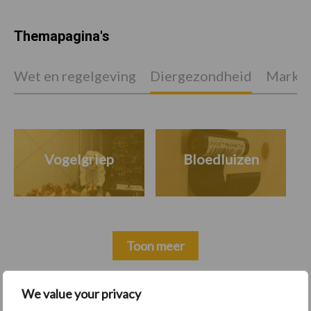
Themapagina's
Wet en regelgeving
Diergezondheid
Marktp
Vogelgriep
Bloedluizen
Toon meer
We value your privacy
Primaire