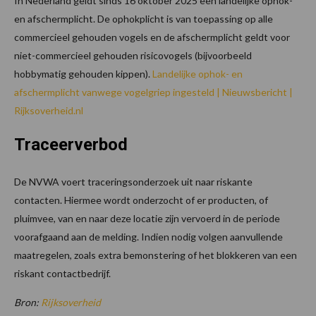
In Nederland geldt sinds 16 oktober 2025 een landelijke ophok-
en afschermplicht. De ophokplicht is van toepassing op alle
commercieel gehouden vogels en de afschermplicht geldt voor
niet-commercieel gehouden risicovogels (bijvoorbeeld
hobbymatig gehouden kippen).
Landelijke ophok- en
afschermplicht vanwege vogelgriep ingesteld | Nieuwsbericht |
Rijksoverheid.nl
Traceerverbod
De NVWA voert traceringsonderzoek uit naar riskante
contacten. Hiermee wordt onderzocht of er producten, of
pluimvee, van en naar deze locatie zijn vervoerd in de periode
voorafgaand aan de melding. Indien nodig volgen aanvullende
maatregelen, zoals extra bemonstering of het blokkeren van een
riskant contactbedrijf.
Bron:
Rijksoverheid