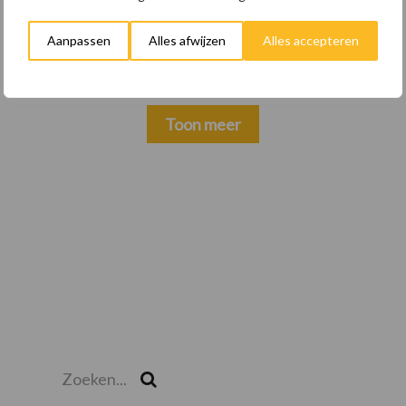
22 dec
BoerenPerspectief en Erfcoaching
Overijssel: ondersteuning bij grote
Aanpassen
Alles afwijzen
Alles accepteren
keuzes
Toon meer
Zoeken...
Zoek