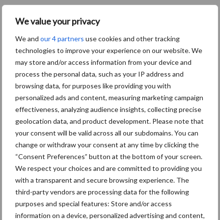
We value your privacy
We and
our 4 partners
use cookies and other tracking
technologies to improve your experience on our website. We
may store and/or access information from your device and
process the personal data, such as your IP address and
browsing data, for purposes like providing you with
personalized ads and content, measuring marketing campaign
effectiveness, analyzing audience insights, collecting precise
geolocation data, and product development. Please note that
your consent will be valid across all our subdomains. You can
change or withdraw your consent at any time by clicking the
“Consent Preferences” button at the bottom of your screen.
We respect your choices and are committed to providing you
with a transparent and secure browsing experience. The
third-party vendors are processing data for the following
10 praktisch tips om je voor te bereiden
purposes and special features: Store and/or access
op mogelijke uitval van het stroomnet
information on a device, personalized advertising and content,