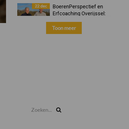
22 dec
BoerenPerspectief en
Erfcoaching Overijssel:
ondersteuning bij grote
keuzes
Toon meer
Zoeken...
Zoek