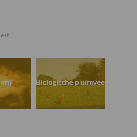
est
erij
Biologische pluimvee