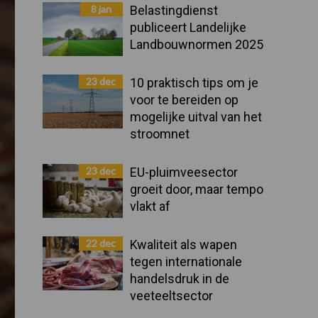
Sidebar
8 jan
Belastingdienst
publiceert Landelijke
Landbouwnormen 2025
23 dec
10 praktisch tips om je
voor te bereiden op
mogelijke uitval van het
stroomnet
23 dec
EU-pluimveesector
groeit door, maar tempo
vlakt af
22 dec
Kwaliteit als wapen
tegen internationale
handelsdruk in de
veeteeltsector