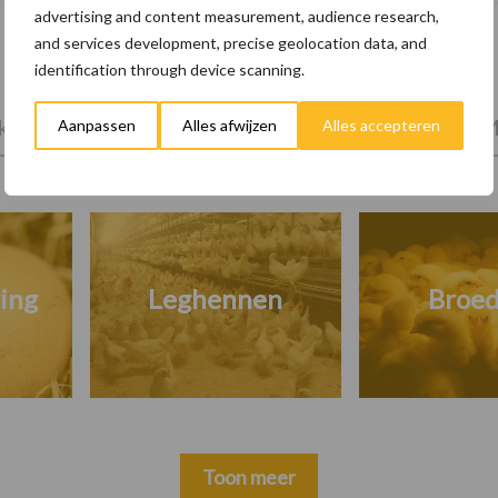
advertising and content measurement, audience research,
and services development, precise geolocation data, and
identification through device scanning.
tprijzen
Kies uw pluimveetak
Huisvesting
M
Aanpassen
Alles afwijzen
Alles accepteren
ing
Leghennen
Broed
Toon meer