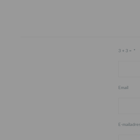
3 + 3 =
*
Email
E-mailadre