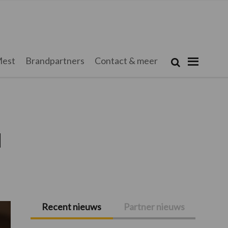
Zoeken...
est
Brandpartners
Contact & meer
Zoek
d
Recent nieuws
Partner nieuws
Primaire