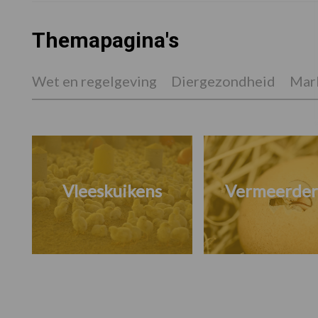
Themapagina's
Wet en regelgeving
Diergezondheid
Mark
Vleeskuikens
Vermeerder