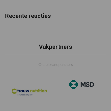
Recente reacties
Vakpartners
Footer
Onze brandpartners