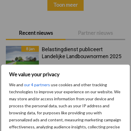
Toon meer
Primaire
Recent nieuws
Partner nieuws
Sidebar
8 jan
Belastingdienst publiceert
Landelijke Landbouwnormen 2025
We value your privacy
23 dec
10 praktisch tips om je voor te
bereiden op mogelijke uitval van het
We and
our 4 partners
use cookies and other tracking
stroomnet
technologies to improve your experience on our website. We
may store and/or access information from your device and
process the personal data, such as your IP address and
23 dec
EU-pluimveesector groeit door,
browsing data, for purposes like providing you with
maar tempo vlakt af
personalized ads and content, measuring marketing campaign
effectiveness, analyzing audience insights, collecting precise