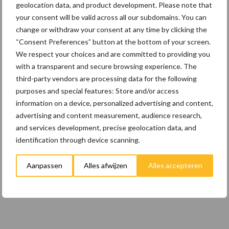
geolocation data, and product development. Please note that
22 dec
Kwaliteit als wapen tegen
your consent will be valid across all our subdomains. You can
internationale handelsdruk in de
change or withdraw your consent at any time by clicking the
veeteeltsector
“Consent Preferences” button at the bottom of your screen.
We respect your choices and are committed to providing you
22 dec
BoerenPerspectief en Erfcoaching
with a transparent and secure browsing experience. The
Overijssel: ondersteuning bij grote
third-party vendors are processing data for the following
keuzes
purposes and special features: Store and/or access
information on a device, personalized advertising and content,
advertising and content measurement, audience research,
Toon meer
and services development, precise geolocation data, and
identification through device scanning.
Aanpassen
Alles afwijzen
Alles accepteren