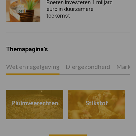
Boeren investeren 1 miljard
euro in duurzamere
toekomst
Themapagina's
Wet en regelgeving
Diergezondheid
Marktp
Pluimveerechten
Stikstof