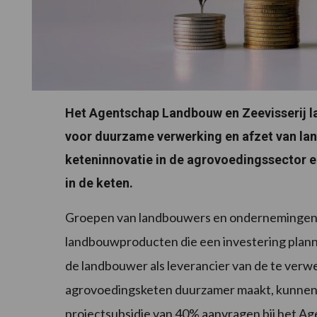
Het Agentschap Landbouw en Zeevisserij l
voor duurzame verwerking en afzet van la
keteninnovatie in de agrovoedingssector en
in de keten.
Groepen van landbouwers en ondernemingen a
landbouwproducten die een investering plan
de landbouwer als leverancier van de te ver
agrovoedingsketen duurzamer maakt, kunnen 
projectsubsidie van 40% aanvragen bij het A