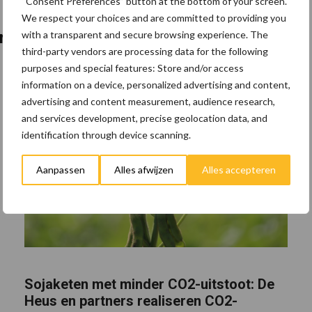
“Consent Preferences” button at the bottom of your screen.
We respect your choices and are committed to providing you
ernemen
with a transparent and secure browsing experience. The
third-party vendors are processing data for the following
purposes and special features: Store and/or access
information on a device, personalized advertising and content,
advertising and content measurement, audience research,
and services development, precise geolocation data, and
identification through device scanning.
Aanpassen
Alles afwijzen
Alles accepteren
Sojaketen met minder CO2-uitstoot: De
Heus en partners realiseren CO2-