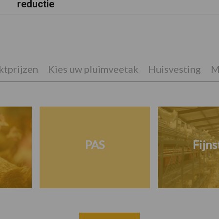
reductie
tprijzen
Kies uw pluimveetak
Huisvesting
M
PAS
Fijns