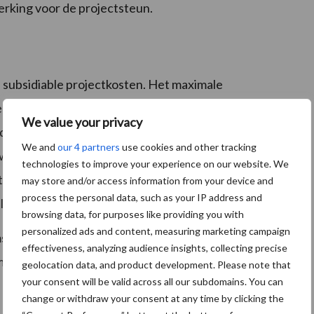
rking voor de projectsteun.
subsidiable projectkosten. Het maximale
r projectaanvraag bedraagt 400.000 euro. Enkel de
We value your privacy
e projecten komen in aanmerking voor een subsidie.
We and
our 4 partners
use cookies and other tracking
aarin de investering kan bijdragen aan de
technologies to improve your experience on our website. We
tuatie voor de primaire producenten, de mate van
may store and/or access information from your device and
process the personal data, such as your IP address and
liteit van de aanvraag en de mate van samenwerking.
browsing data, for purposes like providing you with
personalized ads and content, measuring marketing campaign
s GLB Strategisch Plan 2023-2027 dat via diverse
effectiveness, analyzing audience insights, collecting precise
ming van de Vlaamse land- en tuinbouw stimuleren en
geolocation data, and product development. Please note that
your consent will be valid across all our subdomains. You can
change or withdraw your consent at any time by clicking the