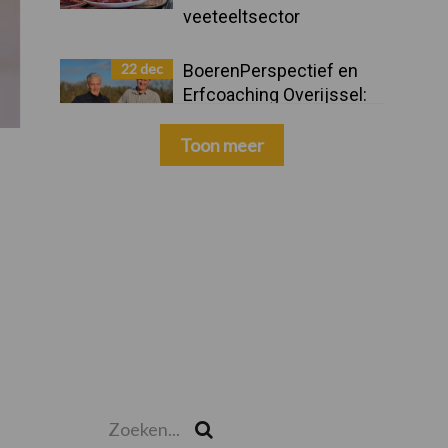
veeteeltsector
22 dec
BoerenPerspectief en
Erfcoaching Overijssel:
ondersteuning bij grote
keuzes
Toon meer
Zoeken...
Zoek