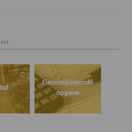
est
Gecombineerde
tof
opgave