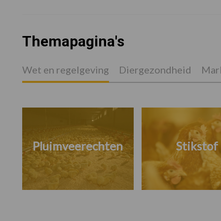
Themapagina's
Wet en regelgeving
Diergezondheid
Mark
Pluimveerechten
Stikstof