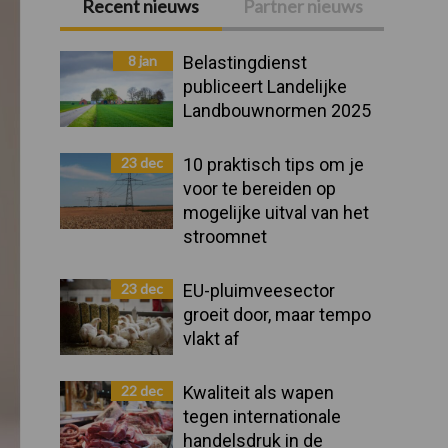
Recent nieuws
Partner nieuws
Primaire
Sidebar
8 jan
Belastingdienst
publiceert Landelijke
Landbouwnormen 2025
23 dec
10 praktisch tips om je
voor te bereiden op
mogelijke uitval van het
stroomnet
23 dec
EU-pluimveesector
groeit door, maar tempo
vlakt af
22 dec
Kwaliteit als wapen
tegen internationale
handelsdruk in de