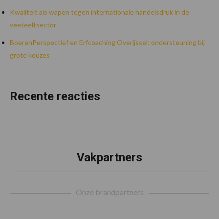
Kwaliteit als wapen tegen internationale handelsdruk in de
veeteeltsector
BoerenPerspectief en Erfcoaching Overijssel: ondersteuning bij
grote keuzes
Recente reacties
Vakpartners
Footer
Onze brandpartners