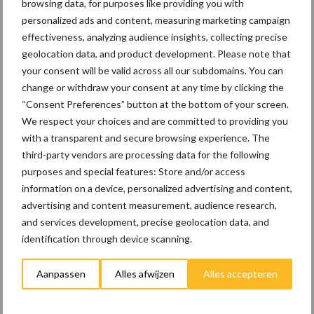
browsing data, for purposes like providing you with
om het ijzer- en mangaangehalte te verlagen (diverse technische
personalized ads and content, measuring marketing campaign
processen). • Bij omgekeerde osmose (RO) wordt het water
effectiveness, analyzing audience insights, collecting precise
onder druk door een semipermeabel membraan geleid. Ionen en
geolocation data, and product development. Please note that
micro-organismen worden uitgefilterd. Omgekeerde osmose is
your consent will be valid across all our subdomains. You can
een erg duur proces en het is belangrijk in overweging te nemen
change or withdraw your consent at any time by clicking the
of water zonder mineralen geschikt is als drinkwater.
“Consent Preferences” button at the bottom of your screen.
We respect your choices and are committed to providing you
OPMERKING: Het waterbehandelingssysteem moet minstens
with a transparent and secure browsing experience. The
één keer per jaar worden gecontroleerd door een technicus.
third-party vendors are processing data for the following
purposes and special features: Store and/or access
Artikel gaat verder onder de afbeelding.
information on a device, personalized advertising and content,
advertising and content measurement, audience research,
and services development, precise geolocation data, and
identification through device scanning.
Aanpassen
Alles afwijzen
Alles accepteren