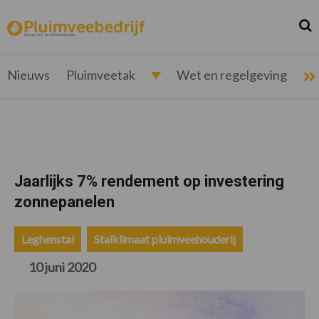
Spring
Door
Spring
Spring
naar
naar
naar
naar
Zoek
Z
pluimveebedrijf.nl
Nieuws
de
de
de
de
hoofdnavigatie
hoofd
eerste
voettekst
voor
inhoud
sidebar
de
Nieuws
Pluimveetak
Wet en regelgeving
pluimveehouder
Jaarlijks 7% rendement op investering
zonnepanelen
Leghenstal
Stalklimaat pluimveehouderij
10 juni 2020