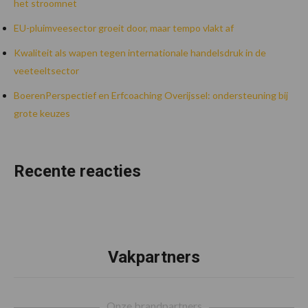
het stroomnet
EU-pluimveesector groeit door, maar tempo vlakt af
Kwaliteit als wapen tegen internationale handelsdruk in de
veeteeltsector
BoerenPerspectief en Erfcoaching Overijssel: ondersteuning bij
grote keuzes
Recente reacties
Vakpartners
Footer
Onze brandpartners