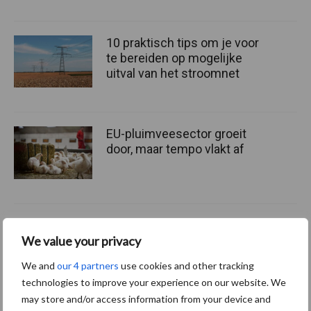
10 praktisch tips om je voor
te bereiden op mogelijke
uitval van het stroomnet
EU-pluimveesector groeit
door, maar tempo vlakt af
We value your privacy
Themapagina's
We and
our 4 partners
use cookies and other tracking
Wet en regelgeving
Diergezondheid
Marktp
technologies to improve your experience on our website. We
may store and/or access information from your device and