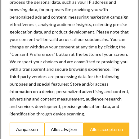
process the personal data, such as your IP address and
browsing data, for purposes like providing you with
personalized ads and content, measuring marketing campaign
Ventilatie
Luchtwassers
effectiveness, analyzing audience insights, collecting precise
pluimveehouderij
geolocation data, and product development. Please note that
your consent will be valid across all our subdomains. You can
change or withdraw your consent at any time by clicking the
“Consent Preferences” button at the bottom of your screen.
We respect your choices and are committed to providing you
Toon meer
with a transparent and secure browsing experience. The
third-party vendors are processing data for the following
purposes and special features: Store and/or access
Primaire
information on a device, personalized advertising and content,
Recent nieuws
Partner nieuws
advertising and content measurement, audience research,
Sidebar
and services development, precise geolocation data, and
8 jan
Belastingdienst publiceert
identification through device scanning.
Landelijke Landbouwnormen 2025
Aanpassen
Alles afwijzen
Alles accepteren
23 dec