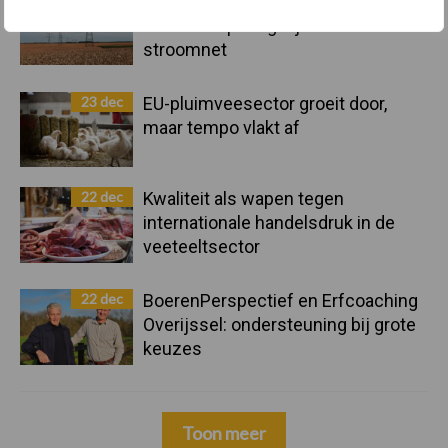
10 praktisch tips om je voor te
bereiden op mogelijke uitval van het
stroomnet
23 dec
EU-pluimveesector groeit door,
maar tempo vlakt af
22 dec
Kwaliteit als wapen tegen
internationale handelsdruk in de
veeteeltsector
22 dec
BoerenPerspectief en Erfcoaching
Overijssel: ondersteuning bij grote
keuzes
Toon meer