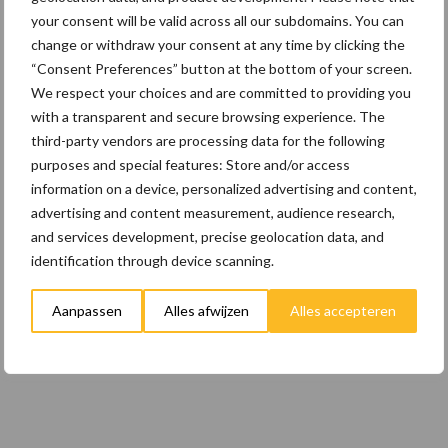
internationale handelsdruk in de
your consent will be valid across all our subdomains. You can
veeteeltsector
change or withdraw your consent at any time by clicking the
“Consent Preferences” button at the bottom of your screen.
22 dec
BoerenPerspectief en Erfcoaching
We respect your choices and are committed to providing you
Overijssel: ondersteuning bij grote
with a transparent and secure browsing experience. The
keuzes
third-party vendors are processing data for the following
purposes and special features: Store and/or access
information on a device, personalized advertising and content,
advertising and content measurement, audience research,
Toon meer
and services development, precise geolocation data, and
identification through device scanning.
Aanpassen
Alles afwijzen
Alles accepteren