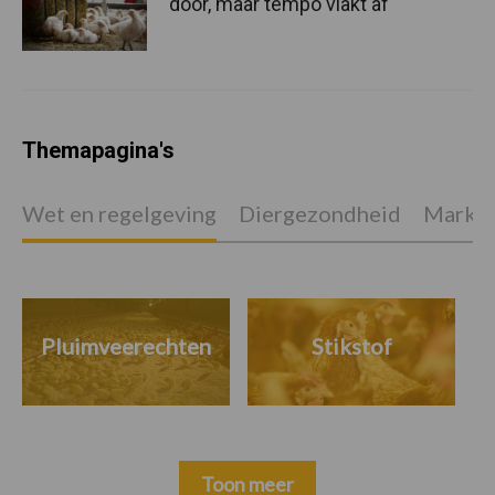
door, maar tempo vlakt af
Themapagina's
Wet en regelgeving
Diergezondheid
Marktp
Pluimveerechten
Stikstof
Toon meer