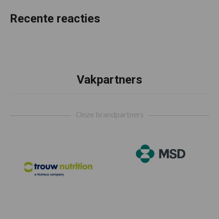
Recente reacties
Vakpartners
Footer
Onze brandpartners