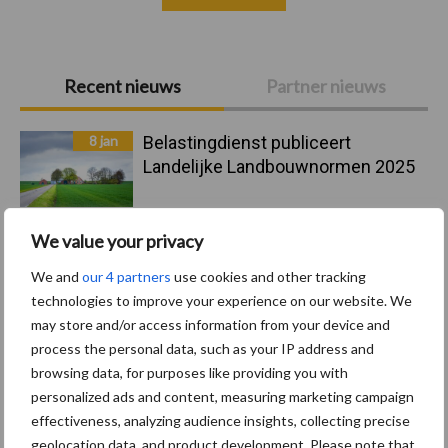
Primaire
Recent nieuws
Partner nieuws
Sidebar
8 jan
Belastingdienst publiceert
Landelijke Landbouwnormen 2025
23 dec
10 praktisch tips om je voor te
We value your privacy
bereiden op mogelijke uitval van het
We and
our 4 partners
use cookies and other tracking
stroomnet
technologies to improve your experience on our website. We
may store and/or access information from your device and
23 dec
EU-pluimveesector groeit door,
process the personal data, such as your IP address and
maar tempo vlakt af
browsing data, for purposes like providing you with
personalized ads and content, measuring marketing campaign
effectiveness, analyzing audience insights, collecting precise
22 dec
Kwaliteit als wapen tegen
geolocation data, and product development. Please note that