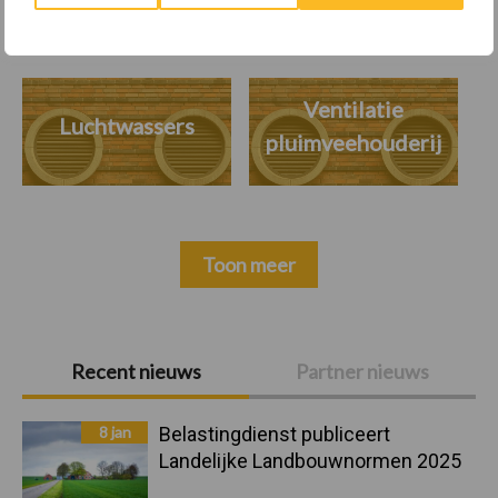
Ventilatie
Luchtwassers
pluimveehouderij
Toon meer
Primaire
Recent nieuws
Partner nieuws
Sidebar
8 jan
Belastingdienst publiceert
Landelijke Landbouwnormen 2025