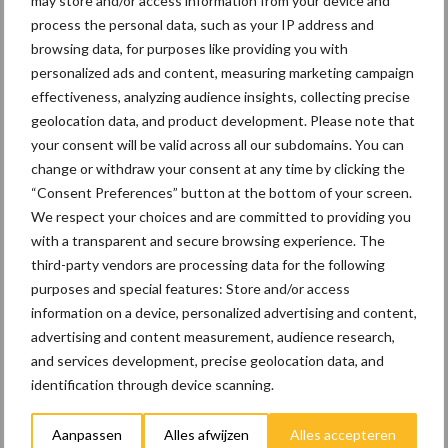
may store and/or access information from your device and
Landbouwnormen 2025
process the personal data, such as your IP address and
browsing data, for purposes like providing you with
personalized ads and content, measuring marketing campaign
10 praktisch tips om je voor
effectiveness, analyzing audience insights, collecting precise
te bereiden op mogelijke
geolocation data, and product development. Please note that
uitval van het stroomnet
your consent will be valid across all our subdomains. You can
change or withdraw your consent at any time by clicking the
“Consent Preferences” button at the bottom of your screen.
We respect your choices and are committed to providing you
EU-pluimveesector groeit
with a transparent and secure browsing experience. The
door, maar tempo vlakt af
third-party vendors are processing data for the following
purposes and special features: Store and/or access
information on a device, personalized advertising and content,
advertising and content measurement, audience research,
and services development, precise geolocation data, and
Themapagina's
identification through device scanning.
Aanpassen
Alles afwijzen
Alles accepteren
Wet en regelgeving
Diergezondheid
Marktp