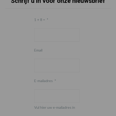
Schrijf u in voor onze nieuwsbrief
1 + 8 =
*
Email
E-mailadres
*
Vul hier uw e-mailadres in