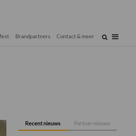
Zoeken...
est
Brandpartners
Contact & meer
Zoek
Recent nieuws
Partner nieuws
Primaire