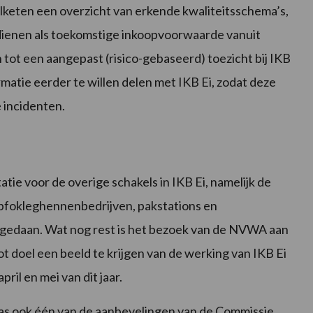
elketen een overzicht van erkende kwaliteitsschema’s,
 dienen als toekomstige inkoopvoorwaarde vanuit
 tot een aangepast (risico-gebaseerd) toezicht bij IKB
atie eerder te willen delen met IKB Ei, zodat deze
e incidenten.
tie voor de overige schakels in IKB Ei, namelijk de
opfokleghennenbedrijven, pakstations en
l gedaan. Wat nog rest is het bezoek van de NVWA aan
tot doel een beeld te krijgen van de werking van IKB Ei
pril en mei van dit jaar.
was ook één van de aanbevelingen van de Commissie