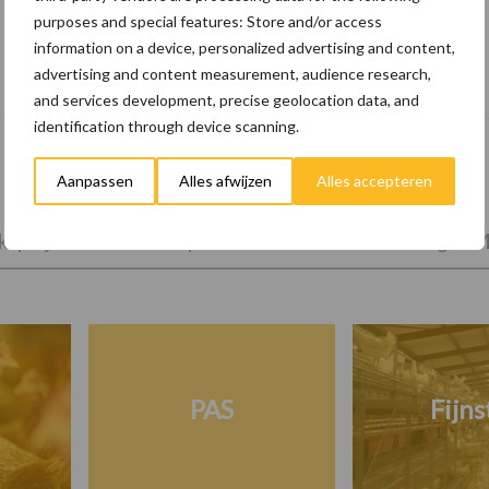
purposes and special features: Store and/or access
information on a device, personalized advertising and content,
10 praktisch tips om je voor te bereiden
advertising and content measurement, audience research,
op mogelijke uitval van het stroomnet
and services development, precise geolocation data, and
identification through device scanning.
Aanpassen
Alles afwijzen
Alles accepteren
tprijzen
Kies uw pluimveetak
Huisvesting
M
PAS
Fijns