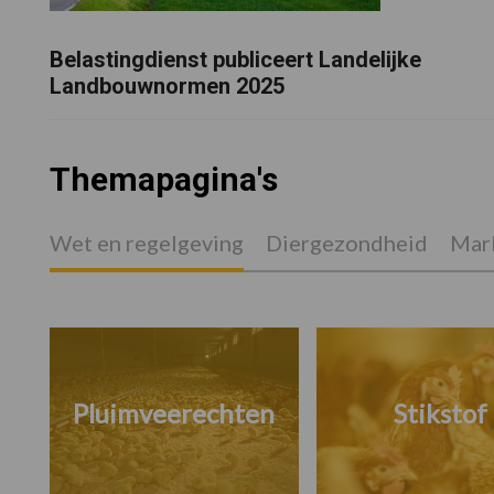
Belastingdienst publiceert Landelijke
Landbouwnormen 2025
Themapagina's
Wet en regelgeving
Diergezondheid
Mark
Pluimveerechten
Stikstof