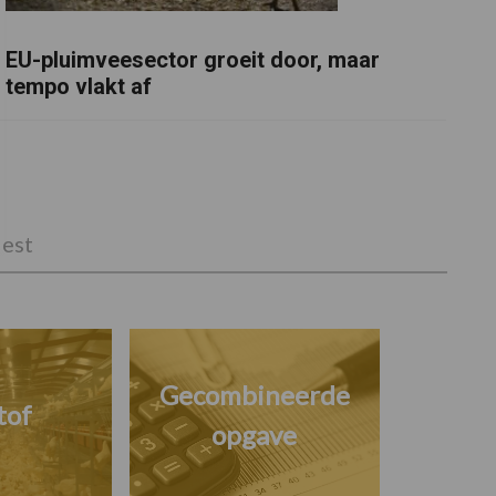
EU-pluimveesector groeit door, maar
tempo vlakt af
est
Gecombineerde
tof
opgave