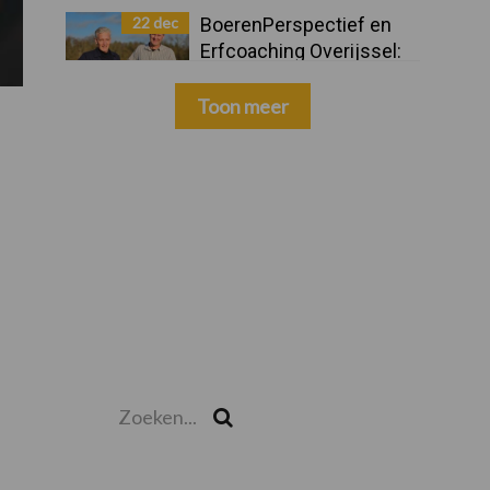
22 dec
BoerenPerspectief en
Erfcoaching Overijssel:
ondersteuning bij grote
keuzes
Toon meer
Zoeken...
Zoek