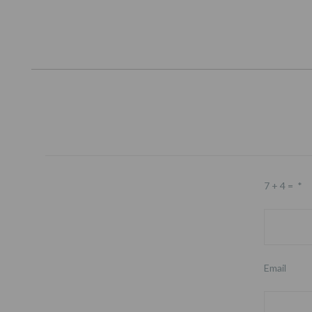
7 + 4 =
*
Email