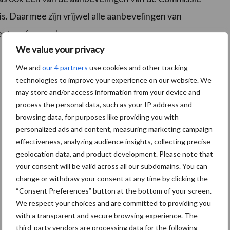
is. Daarmee zijn vrijwel alle aanbevelingen van
ector afgerond.
We value your privacy
We and
our 4 partners
use cookies and other tracking
technologies to improve your experience on our website. We
may store and/or access information from your device and
process the personal data, such as your IP address and
browsing data, for purposes like providing you with
personalized ads and content, measuring marketing campaign
effectiveness, analyzing audience insights, collecting precise
geolocation data, and product development. Please note that
your consent will be valid across all our subdomains. You can
change or withdraw your consent at any time by clicking the
“Consent Preferences” button at the bottom of your screen.
We respect your choices and are committed to providing you
with a transparent and secure browsing experience. The
third-party vendors are processing data for the following