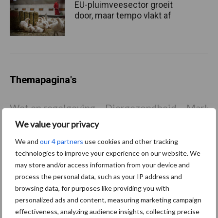
EU-pluimveesector groeit
door, maar tempo vlakt af
Themapagina's
Wet en regelgeving
Diergezondheid
Marktp
We value your privacy
We and
our 4 partners
use cookies and other tracking
technologies to improve your experience on our website. We
Pluimveerechten
Stikstof
may store and/or access information from your device and
process the personal data, such as your IP address and
browsing data, for purposes like providing you with
personalized ads and content, measuring marketing campaign
effectiveness, analyzing audience insights, collecting precise