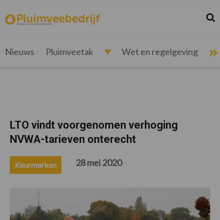
Spring
Door
Spring
Spring
naar
naar
naar
naar
Zoek
Z
pluimveebedrijf.nl
Nieuws
de
de
de
de
hoofdnavigatie
hoofd
eerste
voettekst
voor
inhoud
sidebar
de
Nieuws
Pluimveetak
Wet en regelgeving
pluimveehouder
LTO vindt voorgenomen verhoging
NVWA-tarieven onterecht
28 mei 2020
Keurmerken