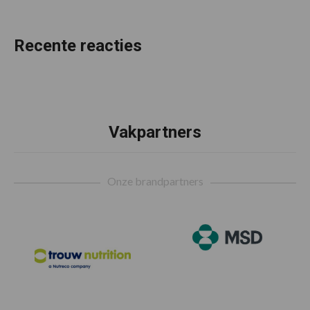
Recente reacties
Vakpartners
Footer
Onze brandpartners