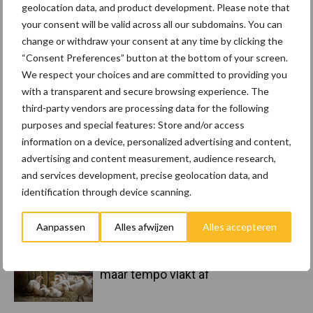
geolocation data, and product development. Please note that
Toon meer
your consent will be valid across all our subdomains. You can
change or withdraw your consent at any time by clicking the
“Consent Preferences” button at the bottom of your screen.
Primaire
We respect your choices and are committed to providing you
Recent nieuws
Partner nieuws
with a transparent and secure browsing experience. The
Sidebar
third-party vendors are processing data for the following
8 jan
Belastingdienst publiceert
purposes and special features: Store and/or access
Landelijke Landbouwnormen 2025
information on a device, personalized advertising and content,
advertising and content measurement, audience research,
and services development, precise geolocation data, and
23 dec
10 praktisch tips om je voor te
identification through device scanning.
bereiden op mogelijke uitval van het
stroomnet
Aanpassen
Alles afwijzen
Alles accepteren
23 dec
EU-pluimveesector groeit door,
maar tempo vlakt af