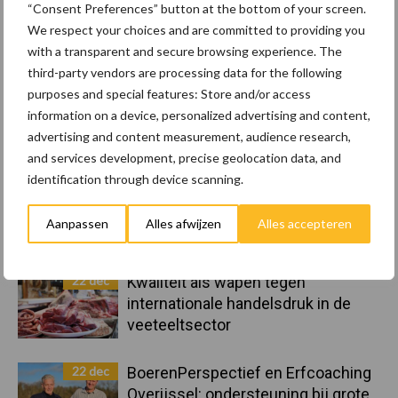
“Consent Preferences” button at the bottom of your screen.
8 jan
Belastingdienst publiceert
We respect your choices and are committed to providing you
Landelijke Landbouwnormen 2025
with a transparent and secure browsing experience. The
third-party vendors are processing data for the following
purposes and special features: Store and/or access
23 dec
10 praktisch tips om je voor te
information on a device, personalized advertising and content,
bereiden op mogelijke uitval van het
advertising and content measurement, audience research,
stroomnet
and services development, precise geolocation data, and
identification through device scanning.
23 dec
EU-pluimveesector groeit door,
maar tempo vlakt af
Aanpassen
Alles afwijzen
Alles accepteren
22 dec
Kwaliteit als wapen tegen
internationale handelsdruk in de
veeteeltsector
22 dec
BoerenPerspectief en Erfcoaching
Overijssel: ondersteuning bij grote