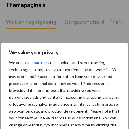
Themapagina's
Wet en regelgeving
Diergezondheid
Marktp
We value your privacy
Pluimveerechten
Stikstof
We and
our 4 partners
use cookies and other tracking
technologies to improve your experience on our website. We
may store and/or access information from your device and
process the personal data, such as your IP address and
browsing data, for purposes like providing you with
Toon meer
personalized ads and content, measuring marketing campaign
effectiveness, analyzing audience insights, collecting precise
geolocation data, and product development. Please note that
Primaire
your consent will be valid across all our subdomains. You can
Recent nieuws
Partner nieuws
change or withdraw your consent at any time by clicking the
Sidebar