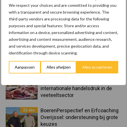
Landelijke Landbouwnormen 2025
We respect your choices and are committed to providing you
with a transparent and secure browsing experience. The
third-party vendors are processing data for the following
23 dec
10 praktisch tips om je voor te
purposes and special features: Store and/or access
bereiden op mogelijke uitval van het
information on a device, personalized advertising and content,
stroomnet
advertising and content measurement, audience research,
and services development, precise geolocation data, and
identification through device scanning.
23 dec
EU-pluimveesector groeit door,
maar tempo vlakt af
Aanpassen
Alles afwijzen
Alles accepteren
22 dec
Kwaliteit als wapen tegen
internationale handelsdruk in de
veeteeltsector
22 dec
BoerenPerspectief en Erfcoaching
Overijssel: ondersteuning bij grote
keuzes