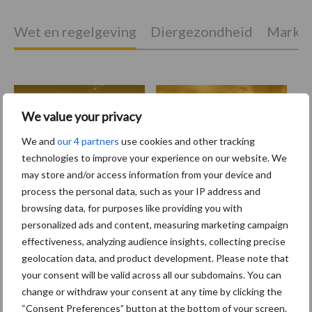
Wet en regelgeving
Diergezondheid
Marktp
Pluimveerechten
Stikstof
We value your privacy
We and
our 4 partners
use cookies and other tracking
technologies to improve your experience on our website. We
may store and/or access information from your device and
process the personal data, such as your IP address and
Toon meer
browsing data, for purposes like providing you with
personalized ads and content, measuring marketing campaign
effectiveness, analyzing audience insights, collecting precise
Primaire
geolocation data, and product development. Please note that
Recent nieuws
Partner nieuws
your consent will be valid across all our subdomains. You can
Sidebar
change or withdraw your consent at any time by clicking the
8 jan
Belastingdienst publiceert
“Consent Preferences” button at the bottom of your screen.