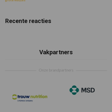
Recente reacties
Vakpartners
Footer
Onze brandpartners