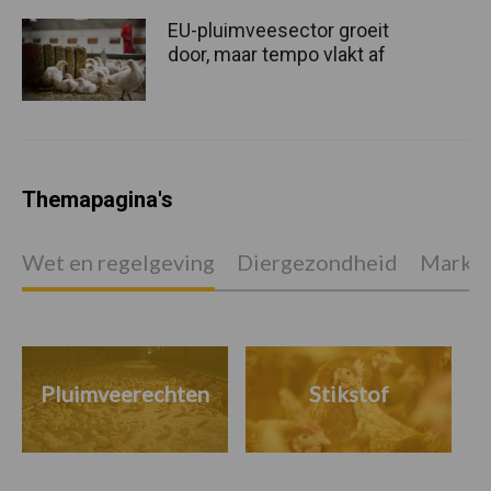
EU-pluimveesector groeit
door, maar tempo vlakt af
Themapagina's
Wet en regelgeving
Diergezondheid
Marktp
Pluimveerechten
Stikstof