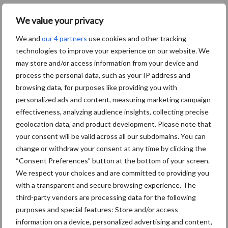
Toon meer
We value your privacy
We and
our 4 partners
use cookies and other tracking
technologies to improve your experience on our website. We
Primaire
may store and/or access information from your device and
Recent nieuws
Partner nieuws
process the personal data, such as your IP address and
Sidebar
browsing data, for purposes like providing you with
8 jan
Belastingdienst publiceert
personalized ads and content, measuring marketing campaign
Landelijke Landbouwnormen 2025
effectiveness, analyzing audience insights, collecting precise
geolocation data, and product development. Please note that
your consent will be valid across all our subdomains. You can
23 dec
10 praktisch tips om je voor te
change or withdraw your consent at any time by clicking the
bereiden op mogelijke uitval van het
“Consent Preferences” button at the bottom of your screen.
stroomnet
We respect your choices and are committed to providing you
with a transparent and secure browsing experience. The
23 dec
EU-pluimveesector groeit door,
third-party vendors are processing data for the following
maar tempo vlakt af
purposes and special features: Store and/or access
information on a device, personalized advertising and content,