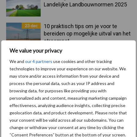
Landelijke Landbouwnormen 2025
23 dec
10 praktisch tips om je voor te
bereiden op mogelijke uitval van het
stroomnet
We value your privacy
23 dec
EU-pluimveesector groeit door,
We and
our 4 partners
use cookies and other tracking
maar tempo vlakt af
technologies to improve your experience on our website. We
may store and/or access information from your device and
process the personal data, such as your IP address and
22 dec
Kwaliteit als wapen tegen
browsing data, for purposes like providing you with
internationale handelsdruk in de
personalized ads and content, measuring marketing campaign
veeteeltsector
effectiveness, analyzing audience insights, collecting precise
geolocation data, and product development. Please note that
22 dec
BoerenPerspectief en Erfcoaching
your consent will be valid across all our subdomains. You can
Overijssel: ondersteuning bij grote
change or withdraw your consent at any time by clicking the
keuzes
“Consent Preferences” button at the bottom of your screen.