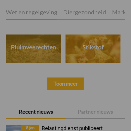
Wet en regelgeving
Diergezondheid
Marktp
Pluimveerechten
Stikstof
Toon meer
Primaire
Recent nieuws
Partner nieuws
Sidebar
8 jan
Belastingdienst publiceert