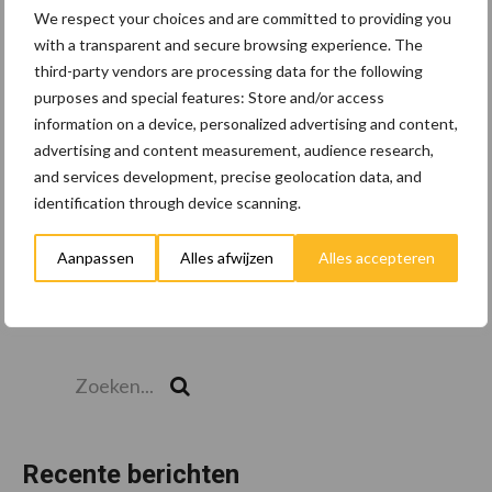
We respect your choices and are committed to providing you
with a transparent and secure browsing experience. The
third-party vendors are processing data for the following
Toon meer
purposes and special features: Store and/or access
information on a device, personalized advertising and content,
advertising and content measurement, audience research,
and services development, precise geolocation data, and
identification through device scanning.
Aanpassen
Alles afwijzen
Alles accepteren
Zoeken...
Zoek
Recente berichten