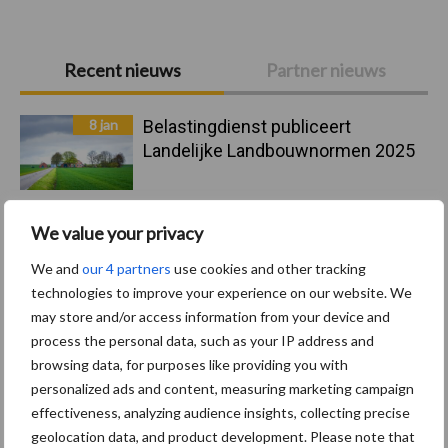
Primaire
Recent nieuws
Partner nieuws
Sidebar
8 jan
Belastingdienst publiceert
Landelijke Landbouwnormen 2025
23 dec
10 praktisch tips om je voor te
We value your privacy
bereiden op mogelijke uitval van het
stroomnet
We and
our 4 partners
use cookies and other tracking
technologies to improve your experience on our website. We
may store and/or access information from your device and
23 dec
EU-pluimveesector groeit door,
process the personal data, such as your IP address and
maar tempo vlakt af
browsing data, for purposes like providing you with
personalized ads and content, measuring marketing campaign
effectiveness, analyzing audience insights, collecting precise
22 dec
Kwaliteit als wapen tegen
geolocation data, and product development. Please note that
internationale handelsdruk in de