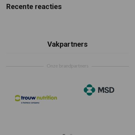
Recente reacties
Vakpartners
Footer
Onze brandpartners