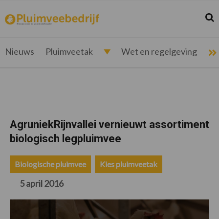
Spring
Door
Spring
Spring
naar
naar
naar
naar
Zoek
Z
pluimveebedrijf.nl
Nieuws
de
de
de
de
hoofdnavigatie
hoofd
eerste
voettekst
voor
inhoud
sidebar
de
Nieuws
Pluimveetak
Wet en regelgeving
pluimveehouder
AgruniekRijnvallei vernieuwt assortiment
biologisch legpluimvee
Biologische pluimvee
Kies pluimveetak
5 april 2016