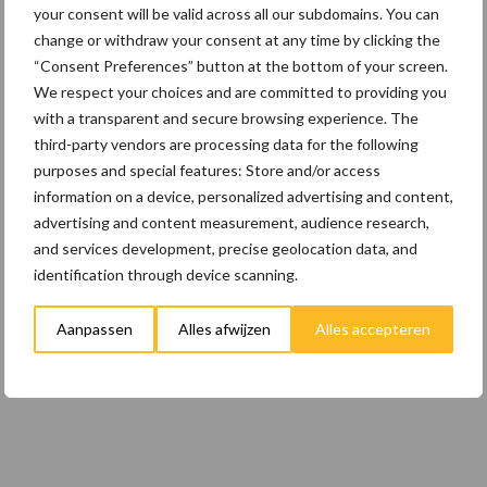
your consent will be valid across all our subdomains. You can
veeteeltsector
change or withdraw your consent at any time by clicking the
“Consent Preferences” button at the bottom of your screen.
22 dec
BoerenPerspectief en Erfcoaching
We respect your choices and are committed to providing you
Overijssel: ondersteuning bij grote
with a transparent and secure browsing experience. The
keuzes
third-party vendors are processing data for the following
purposes and special features: Store and/or access
information on a device, personalized advertising and content,
Toon meer
advertising and content measurement, audience research,
and services development, precise geolocation data, and
identification through device scanning.
Aanpassen
Alles afwijzen
Alles accepteren