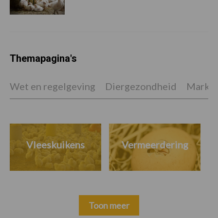
Themapagina's
Wet en regelgeving
Diergezondheid
Marktp
Vleeskuikens
Vermeerdering
Toon meer