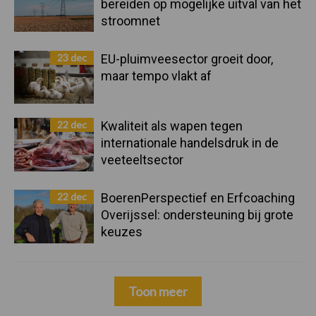
bereiden op mogelijke uitval van het
stroomnet
23 dec
EU-pluimveesector groeit door,
maar tempo vlakt af
22 dec
Kwaliteit als wapen tegen
internationale handelsdruk in de
veeteeltsector
22 dec
BoerenPerspectief en Erfcoaching
Overijssel: ondersteuning bij grote
keuzes
Toon meer