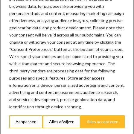
browsing data, for purposes like providing you with
Verkoop biologisch voedsel
personalized ads and content, measuring marketing campaign
eerste helft 2025 iets
effectiveness, analyzing audience insights, collecting precise
gestegen
geolocation data, and product development. Please note that
your consent will be valid across all our subdomains. You can
change or withdraw your consent at any time by clicking the
“Consent Preferences” button at the bottom of your screen.
Wat bepaalt de kleur van het
We respect your choices and are committed to providing you
ei?
with a transparent and secure browsing experience. The
third-party vendors are processing data for the following
purposes and special features: Store and/or access
information on a device, personalized advertising and content,
advertising and content measurement, audience research,
Themapagina's
and services development, precise geolocation data, and
identification through device scanning.
Wet en regelgeving
Diergezondheid
Marktp
Aanpassen
Alles afwijzen
Alles accepteren