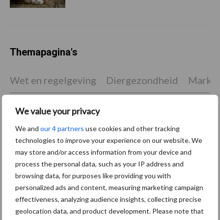
Themapagina's
Wet en regelgeving
Diergezondheid
Marktp
We value your privacy
We and
our 4 partners
use cookies and other tracking
Vleeskuikens
Vermeerdering
technologies to improve your experience on our website. We
may store and/or access information from your device and
process the personal data, such as your IP address and
browsing data, for purposes like providing you with
personalized ads and content, measuring marketing campaign
effectiveness, analyzing audience insights, collecting precise
Toon meer
geolocation data, and product development. Please note that