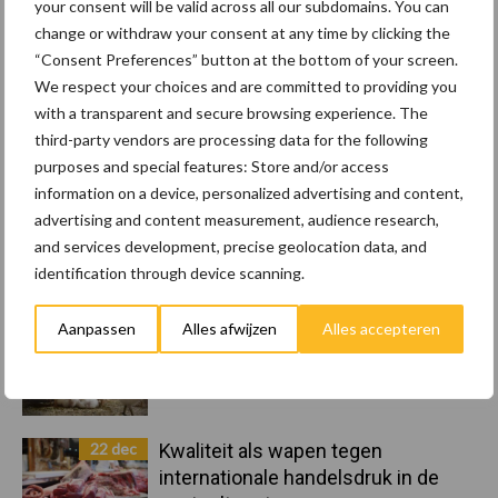
your consent will be valid across all our subdomains. You can
change or withdraw your consent at any time by clicking the
Primaire
“Consent Preferences” button at the bottom of your screen.
Recent nieuws
Partner nieuws
We respect your choices and are committed to providing you
Sidebar
with a transparent and secure browsing experience. The
8 jan
Belastingdienst publiceert
third-party vendors are processing data for the following
Landelijke Landbouwnormen 2025
purposes and special features: Store and/or access
information on a device, personalized advertising and content,
advertising and content measurement, audience research,
23 dec
10 praktisch tips om je voor te
and services development, precise geolocation data, and
bereiden op mogelijke uitval van het
identification through device scanning.
stroomnet
Aanpassen
Alles afwijzen
Alles accepteren
23 dec
EU-pluimveesector groeit door,
maar tempo vlakt af
22 dec
Kwaliteit als wapen tegen
internationale handelsdruk in de