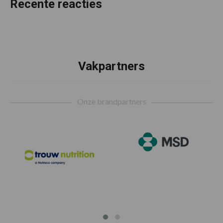
Recente reacties
Vakpartners
Footer
Onze brandpartners