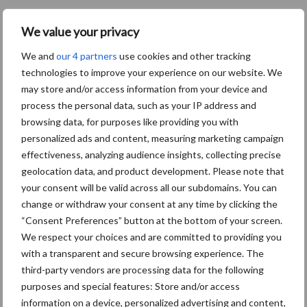
Kwinkweerd 12
We value your privacy
7241 CW Lochem
T.: +31 (0)573 288800
We and
our 4 partners
use cookies and other tracking
E.:
info@forfarmers.nl
technologies to improve your experience on our website. We
W.:
www.forfmarmers.nl
may store and/or access information from your device and
process the personal data, such as your IP address and
Aanbevolen voor jou!
browsing data, for purposes like providing you with
personalized ads and content, measuring marketing campaign
Belastingdienst publiceert
effectiveness, analyzing audience insights, collecting precise
Landelijke
geolocation data, and product development. Please note that
Landbouwnormen 2025
your consent will be valid across all our subdomains. You can
change or withdraw your consent at any time by clicking the
“Consent Preferences” button at the bottom of your screen.
We respect your choices and are committed to providing you
10 praktisch tips om je voor
with a transparent and secure browsing experience. The
te bereiden op mogelijke
third-party vendors are processing data for the following
uitval van het stroomnet
purposes and special features: Store and/or access
information on a device, personalized advertising and content,