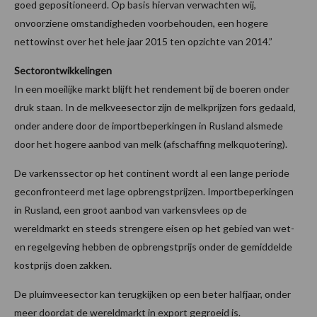
goed gepositioneerd. Op basis hiervan verwachten wij,
onvoorziene omstandigheden voorbehouden, een hogere
nettowinst over het hele jaar 2015 ten opzichte van 2014.”
Sectorontwikkelingen
In een moeilijke markt blijft het rendement bij de boeren onder
druk staan. In de melkveesector zijn de melkprijzen fors gedaald,
onder andere door de importbeperkingen in Rusland alsmede
door het hogere aanbod van melk (afschaffing melkquotering).
De varkenssector op het continent wordt al een lange periode
geconfronteerd met lage opbrengstprijzen. Importbeperkingen
in Rusland, een groot aanbod van varkensvlees op de
wereldmarkt en steeds strengere eisen op het gebied van wet-
en regelgeving hebben de opbrengstprijs onder de gemiddelde
kostprijs doen zakken.
De pluimveesector kan terugkijken op een beter halfjaar, onder
meer doordat de wereldmarkt in export gegroeid is.