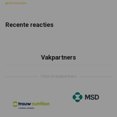
grote keuzes
Recente reacties
Vakpartners
Footer
Onze brandpartners