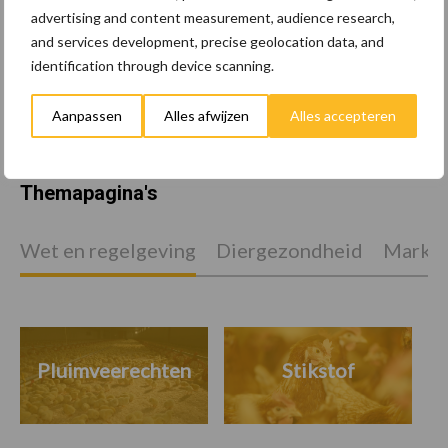
advertising and content measurement, audience research,
EU-pluimveesector groeit
and services development, precise geolocation data, and
door, maar tempo vlakt af
identification through device scanning.
Aanpassen
Alles afwijzen
Alles accepteren
Themapagina's
Wet en regelgeving
Diergezondheid
Marktp
Pluimveerechten
Stikstof