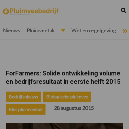
Spring
Door
Spring
Spring
naar
naar
naar
naar
Zoek
Z
pluimveebedrijf.nl
Nieuws
de
de
de
de
hoofdnavigatie
hoofd
eerste
voettekst
voor
inhoud
sidebar
de
Nieuws
Pluimveetak
Wet en regelgeving
pluimveehouder
ForFarmers: Solide ontwikkeling volume
en bedrijfsresultaat in eerste helft 2015
Bedrijfsnieuws
Biologische pluimvee
28 augustus 2015
Kies pluimveetak