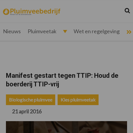
Spring
Door
Spring
Spring
naar
naar
naar
naar
Zoek
Z
pluimveebedrijf.nl
Nieuws
de
de
de
de
hoofdnavigatie
hoofd
eerste
voettekst
voor
inhoud
sidebar
de
Nieuws
Pluimveetak
Wet en regelgeving
pluimveehouder
Manifest gestart tegen TTIP: Houd de
boerderij TTIP-vrij
Biologische pluimvee
Kies pluimveetak
21 april 2016