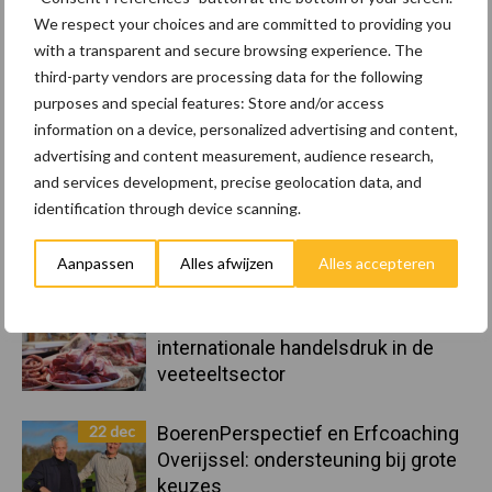
We respect your choices and are committed to providing you
Landelijke Landbouwnormen 2025
with a transparent and secure browsing experience. The
third-party vendors are processing data for the following
23 dec
10 praktisch tips om je voor te
purposes and special features: Store and/or access
bereiden op mogelijke uitval van het
information on a device, personalized advertising and content,
stroomnet
advertising and content measurement, audience research,
and services development, precise geolocation data, and
identification through device scanning.
23 dec
EU-pluimveesector groeit door,
maar tempo vlakt af
Aanpassen
Alles afwijzen
Alles accepteren
22 dec
Kwaliteit als wapen tegen
internationale handelsdruk in de
veeteeltsector
22 dec
BoerenPerspectief en Erfcoaching
Overijssel: ondersteuning bij grote
keuzes