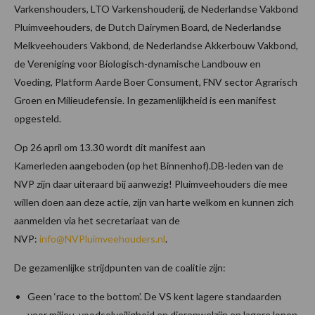
Varkenshouders, LTO Varkenshouderij, de Nederlandse Vakbond
Pluimveehouders, de Dutch Dairymen Board, de Nederlandse
Melkveehouders Vakbond, de Nederlandse Akkerbouw Vakbond,
de Vereniging voor Biologisch-dynamische Landbouw en
Voeding, Platform Aarde Boer Consument, FNV sector Agrarisch
Groen en Milieudefensie. In gezamenlijkheid is een manifest
opgesteld.
Op 26 april om 13.30 wordt dit manifest aan
Kamerleden aangeboden (op het Binnenhof).DB-leden van de
NVP zijn daar uiteraard bij aanwezig! Pluimveehouders die mee
willen doen aan deze actie, zijn van harte welkom en kunnen zich
aanmelden via het secretariaat van de
NVP:
info@NVPluimveehouders.nl
.
De gezamenlijke strijdpunten van de coalitie zijn:
Geen ‘race to the bottom’. De VS kent lagere standaarden
voor milieu, voedselveiligheid en dierenwelzijn en lagere lonen