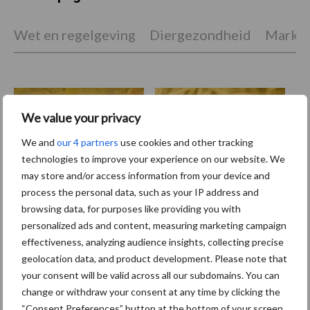
Wet en regelgeving
Diergezondheid
Marktp
Vleeskuikens
Vermeerdering
We value your privacy
We and
our 4 partners
use cookies and other tracking
technologies to improve your experience on our website. We
may store and/or access information from your device and
process the personal data, such as your IP address and
Toon meer
browsing data, for purposes like providing you with
personalized ads and content, measuring marketing campaign
effectiveness, analyzing audience insights, collecting precise
geolocation data, and product development. Please note that
Primaire
Recent nieuws
Partner nieuws
your consent will be valid across all our subdomains. You can
Sidebar
change or withdraw your consent at any time by clicking the
“Consent Preferences” button at the bottom of your screen.
8 jan
Belastingdienst publiceert