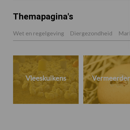
Themapagina's
Wet en regelgeving
Diergezondheid
Mark
Vleeskuikens
Vermeerder