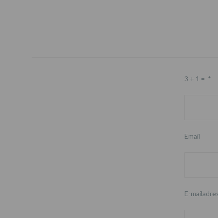
3 + 1 =
*
Email
E-mailadre