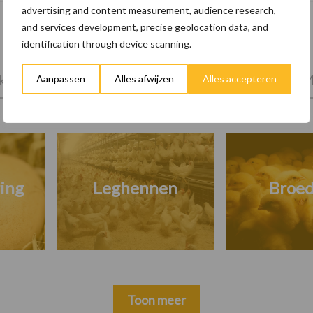
advertising and content measurement, audience research,
and services development, precise geolocation data, and
identification through device scanning.
tprijzen
Kies uw pluimveetak
Huisvesting
M
Aanpassen
Alles afwijzen
Alles accepteren
ing
Leghennen
Broed
Toon meer