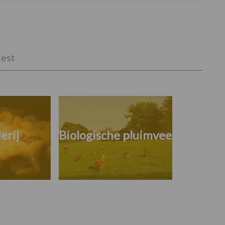
est
erij
Biologische pluimvee