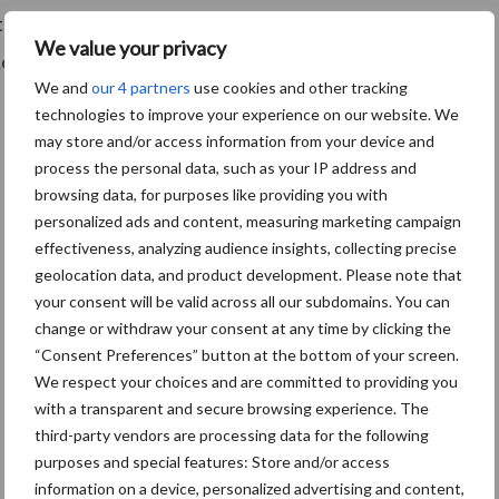
ctor en is daarmee één van de meest toonaangevende
We value your privacy
ondeel is terug te vinden op de site.
We and
our 4 partners
use cookies and other tracking
technologies to improve your experience on our website. We
may store and/or access information from your device and
process the personal data, such as your IP address and
browsing data, for purposes like providing you with
personalized ads and content, measuring marketing campaign
effectiveness, analyzing audience insights, collecting precise
geolocation data, and product development. Please note that
your consent will be valid across all our subdomains. You can
change or withdraw your consent at any time by clicking the
“Consent Preferences” button at the bottom of your screen.
We respect your choices and are committed to providing you
with a transparent and secure browsing experience. The
third-party vendors are processing data for the following
10 praktisch tips om je voor te bereiden
purposes and special features: Store and/or access
op mogelijke uitval van het stroomnet
information on a device, personalized advertising and content,