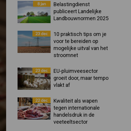
Sidebar
8 jan
Belastingdienst
publiceert Landelijke
Landbouwnormen 2025
23 dec
10 praktisch tips om je
voor te bereiden op
mogelijke uitval van het
stroomnet
23 dec
EU-pluimveesector
groeit door, maar tempo
vlakt af
22 dec
Kwaliteit als wapen
tegen internationale
handelsdruk in de
veeteeltsector