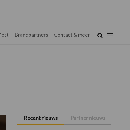
Zoeken...
est
Brandpartners
Contact & meer
Zoek
Recent nieuws
Partner nieuws
Primaire