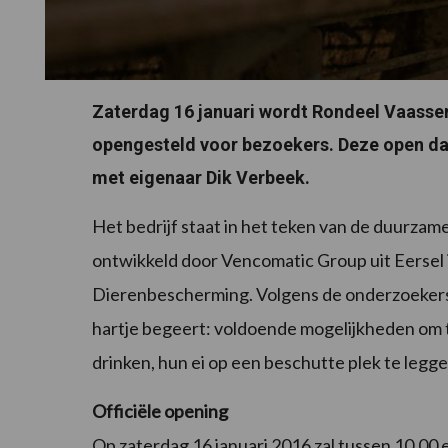
Zaterdag 16 januari wordt Rondeel Vaasse
opengesteld voor bezoekers. Deze open d
met eigenaar Dik Verbeek.
Het bedrijf staat in het teken van de duurzam
ontwikkeld door Vencomatic Group uit Eersel
Dierenbescherming. Volgens de onderzoekers v
hartje begeert: voldoende mogelijkheden om t
drinken, hun ei op een beschutte plek te leggen
Officiële opening
Op zaterdag 16 januari 2016 zal tussen 10.00 