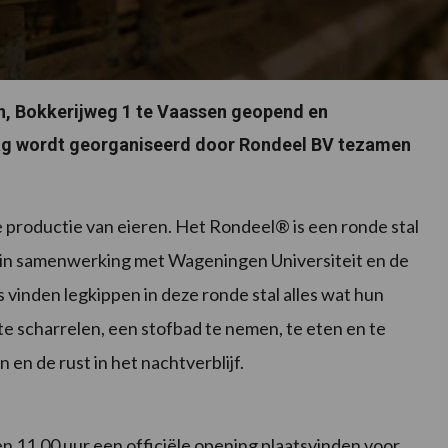
n, Bokkerijweg 1 te Vaassen geopend en
ag wordt georganiseerd door Rondeel BV tezamen
e productie van eieren. Het Rondeel® is een ronde stal
 in samenwerking met Wageningen Universiteit en de
inden legkippen in deze ronde stal alles wat hun
e scharrelen, een stofbad te nemen, te eten en te
 en de rust in het nachtverblijf.
en 11.00 uur een officiële opening plaatsvinden voor