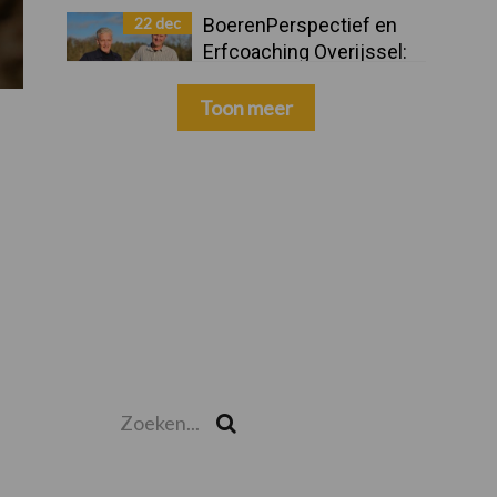
22 dec
BoerenPerspectief en
Erfcoaching Overijssel:
ondersteuning bij grote
keuzes
Toon meer
Zoeken...
Zoek