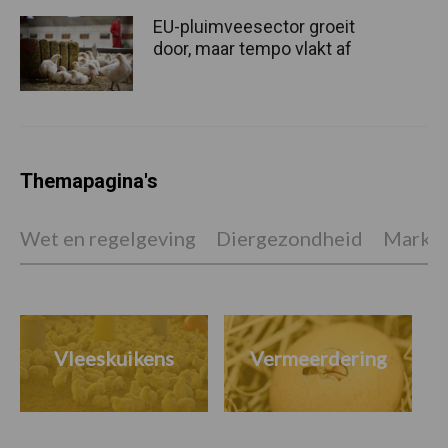
EU-pluimveesector groeit
door, maar tempo vlakt af
Themapagina's
Wet en regelgeving
Diergezondheid
Marktp
Vleeskuikens
Vermeerdering