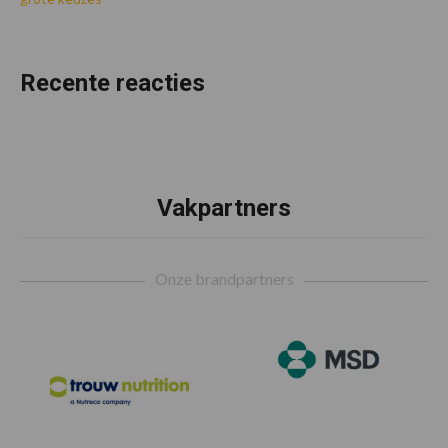
Recente reacties
Vakpartners
Footer
Onze brandpartners