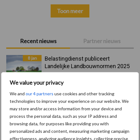
Toon meer
Primaire
Recent nieuws
Partner nieuws
Sidebar
8 jan
Belastingdienst publiceert
Landelijke Landbouwnormen 2025
We value your privacy
23 dec
10 praktisch tips om je voor te
We and
our 4 partners
use cookies and other tracking
bereiden op mogelijke uitval van het
technologies to improve your experience on our website. We
stroomnet
may store and/or access information from your device and
process the personal data, such as your IP address and
23 dec
EU-pluimveesector groeit door,
browsing data, for purposes like providing you with
maar tempo vlakt af
personalized ads and content, measuring marketing campaign
effectiveness, analyzing audience insights, collecting precise