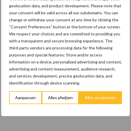
geolocation data, and product development. Please note that
22 dec
Kwaliteit als wapen tegen
your consent will be valid across all our subdomains. You can
internationale handelsdruk in de
change or withdraw your consent at any time by clicking the
veeteeltsector
“Consent Preferences” button at the bottom of your screen.
We respect your choices and are committed to providing you
22 dec
BoerenPerspectief en Erfcoaching
with a transparent and secure browsing experience. The
Overijssel: ondersteuning bij grote
third-party vendors are processing data for the following
keuzes
purposes and special features: Store and/or access
information on a device, personalized advertising and content,
advertising and content measurement, audience research,
and services development, precise geolocation data, and
Toon meer
identification through device scanning.
Aanpassen
Alles afwijzen
Alles accepteren