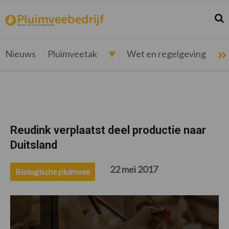
Spring
Door
Spring
Spring
naar
naar
naar
naar
Zoek
Z
pluimveebedrijf.nl
Nieuws
de
de
de
de
hoofdnavigatie
hoofd
eerste
voettekst
voor
inhoud
sidebar
de
Nieuws
Pluimveetak
Wet en regelgeving
pluimveehouder
Reudink verplaatst deel productie naar
Duitsland
22 mei 2017
Biologische pluimvee