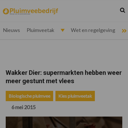
Spring
Door
Spring
Spring
naar
naar
naar
naar
Zoek
Z
pluimveebedrijf.nl
Nieuws
de
de
de
de
hoofdnavigatie
hoofd
eerste
voettekst
voor
inhoud
sidebar
de
Nieuws
Pluimveetak
Wet en regelgeving
pluimveehouder
Wakker Dier: supermarkten hebben weer
meer gestunt met vlees
Biologische pluimvee
Kies pluimveetak
6 mei 2015