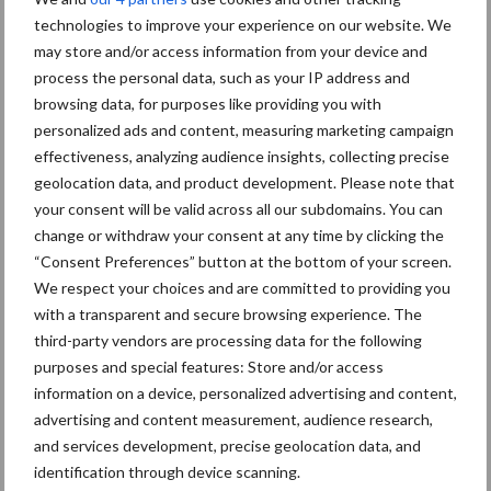
Sidebar
technologies to improve your experience on our website. We
8 jan
Belastingdienst publiceert
may store and/or access information from your device and
Landelijke Landbouwnormen 2025
process the personal data, such as your IP address and
browsing data, for purposes like providing you with
personalized ads and content, measuring marketing campaign
23 dec
10 praktisch tips om je voor te
effectiveness, analyzing audience insights, collecting precise
bereiden op mogelijke uitval van het
geolocation data, and product development. Please note that
stroomnet
your consent will be valid across all our subdomains. You can
change or withdraw your consent at any time by clicking the
23 dec
EU-pluimveesector groeit door,
“Consent Preferences” button at the bottom of your screen.
maar tempo vlakt af
We respect your choices and are committed to providing you
with a transparent and secure browsing experience. The
third-party vendors are processing data for the following
22 dec
Kwaliteit als wapen tegen
purposes and special features: Store and/or access
internationale handelsdruk in de
information on a device, personalized advertising and content,
veeteeltsector
advertising and content measurement, audience research,
and services development, precise geolocation data, and
22 dec
BoerenPerspectief en Erfcoaching
identification through device scanning.