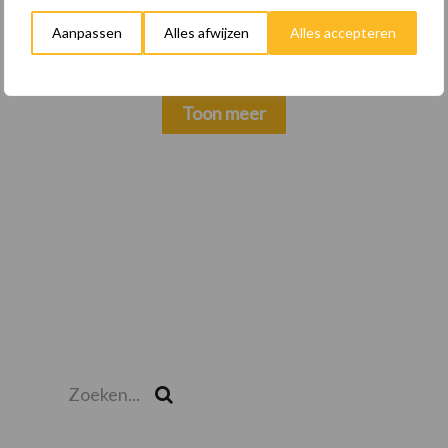
Overijssel: ondersteuning bij grote
keuzes
Aanpassen
Alles afwijzen
Alles accepteren
Toon meer
Zoeken...
Zoek