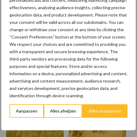
personalized ads and content, measuring marketing campaign
effectiveness, analyzing audience insights, collecting precise
geolocation data, and product development. Please note that
your consent will be valid across all our subdomains. You can
EU-pluimveesector groeit
change or withdraw your consent at any time by clicking the
door, maar tempo vlakt af
“Consent Preferences” button at the bottom of your screen.
We respect your choices and are committed to providing you
with a transparent and secure browsing experience. The
third-party vendors are processing data for the following
purposes and special features: Store and/or access
Themapagina's
information on a device, personalized advertising and content,
advertising and content measurement, audience research,
and services development, precise geolocation data, and
Wet en regelgeving
Diergezondheid
Marktp
identification through device scanning.
Aanpassen
Alles afwijzen
Alles accepteren
Vleeskuikens
Vermeerdering