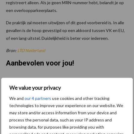
registreert alleen. Als je geen MRN-nummer hebt, belandt je op
een overloopparkeerplaats.
De praktijk zal moeten uitwijzen of dit goed voorbereid is. In alle
gevallen is de hoop gevestigd op een akkoord tussen VK en EU,
of een lang uitstel. Duidelijkheid is beter voor iedereen.
Bron:
LTO Nederland
Aanbevolen voor jou!
Belastingdienst publiceert
We value your privacy
Landelijke
Landbouwnormen 2025
We and
our 4 partners
use cookies and other tracking
technologies to improve your experience on our website. We
may store and/or access information from your device and
10 praktisch tips om je voor
process the personal data, such as your IP address and
te bereiden op mogelijke
browsing data, for purposes like providing you with
uitval van het stroomnet