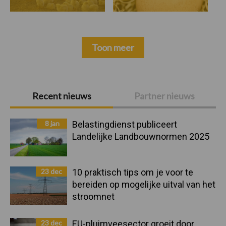
Toon meer
Primaire
Recent nieuws
Partner nieuws
Sidebar
8 jan
Belastingdienst publiceert
Landelijke Landbouwnormen 2025
23 dec
10 praktisch tips om je voor te
bereiden op mogelijke uitval van het
stroomnet
23 dec
EU-pluimveesector groeit door,