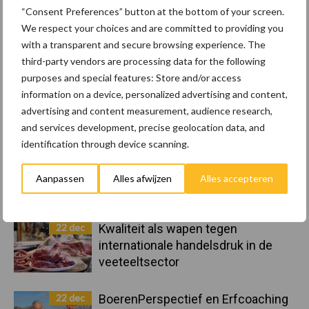
Sidebar
“Consent Preferences” button at the bottom of your screen.
8 jan
Belastingdienst publiceert
We respect your choices and are committed to providing you
Landelijke Landbouwnormen 2025
with a transparent and secure browsing experience. The
third-party vendors are processing data for the following
purposes and special features: Store and/or access
23 dec
10 praktisch tips om je voor te
information on a device, personalized advertising and content,
bereiden op mogelijke uitval van het
advertising and content measurement, audience research,
stroomnet
and services development, precise geolocation data, and
identification through device scanning.
23 dec
EU-pluimveesector groeit door,
maar tempo vlakt af
Aanpassen
Alles afwijzen
Alles accepteren
22 dec
Kwaliteit als wapen tegen
internationale handelsdruk in de
veeteeltsector
22 dec
BoerenPerspectief en Erfcoaching