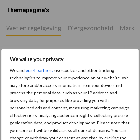
Themapagina's
Wet en regelgeving
Diergezondheid
Marktp
We value your privacy
Pluimveerechten
Stikstof
We and
our 4 partners
use cookies and other tracking
technologies to improve your experience on our website. We
may store and/or access information from your device and
process the personal data, such as your IP address and
browsing data, for purposes like providing you with
Toon meer
personalized ads and content, measuring marketing campaign
effectiveness, analyzing audience insights, collecting precise
geolocation data, and product development. Please note that
Primaire
your consent will be valid across all our subdomains. You can
Recent nieuws
Partner nieuws
change or withdraw your consent at any time by clicking the