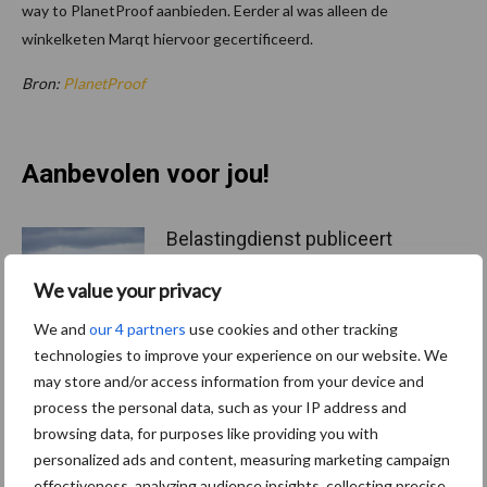
way to PlanetProof aanbieden. Eerder al was alleen de
winkelketen Marqt hiervoor gecertificeerd.
Bron:
PlanetProof
Aanbevolen voor jou!
Belastingdienst publiceert
Landelijke
Landbouwnormen 2025
We value your privacy
We and
our 4 partners
use cookies and other tracking
technologies to improve your experience on our website. We
10 praktisch tips om je voor
may store and/or access information from your device and
te bereiden op mogelijke
process the personal data, such as your IP address and
uitval van het stroomnet
browsing data, for purposes like providing you with
personalized ads and content, measuring marketing campaign
effectiveness, analyzing audience insights, collecting precise