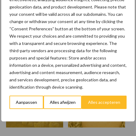
geolocation data, and product development. Please note that
EU-pluimveesector groeit
your consent will be valid across all our subdomains. You can
door, maar tempo vlakt af
change or withdraw your consent at any time by clicking the
“Consent Preferences” button at the bottom of your screen.
We respect your choices and are committed to providing you
with a transparent and secure browsing experience. The
third-party vendors are processing data for the following
Themapagina's
purposes and special features: Store and/or access
information on a device, personalized advertising and content,
advertising and content measurement, audience research,
Wet en regelgeving
Diergezondheid
Marktp
and services development, precise geolocation data, and
identification through device scanning.
Aanpassen
Alles afwijzen
Alles accepteren
Vleeskuikens
Vermeerdering