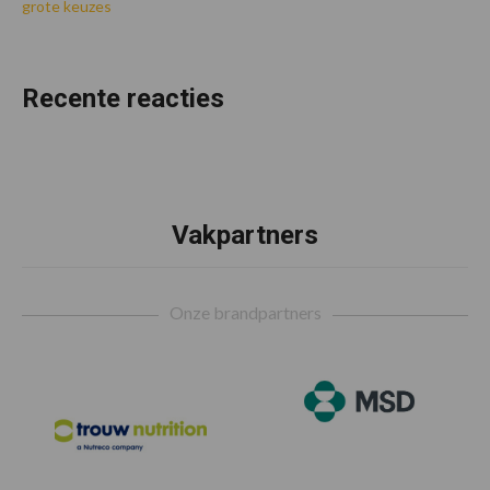
grote keuzes
Recente reacties
Vakpartners
Footer
Onze brandpartners