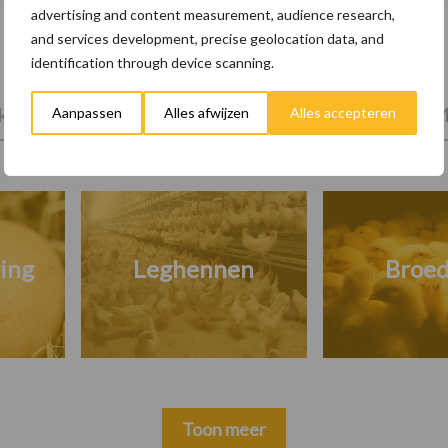
advertising and content measurement, audience research,
and services development, precise geolocation data, and
identification through device scanning.
tprijzen
Kies uw pluimveetak
Huisvesting
M
Aanpassen
Alles afwijzen
Alles accepteren
ing
Leghennen
Broed
Toon meer