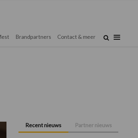
Zoeken...
est
Brandpartners
Contact & meer
Zoek
Recent nieuws
Partner nieuws
Primaire