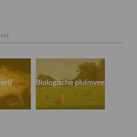
est
erij
Biologische pluimvee