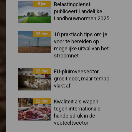
Sidebar
8 jan
Belastingdienst
publiceert Landelijke
Landbouwnormen 2025
23 dec
10 praktisch tips om je
voor te bereiden op
mogelijke uitval van het
stroomnet
23 dec
EU-pluimveesector
groeit door, maar tempo
vlakt af
22 dec
Kwaliteit als wapen
tegen internationale
handelsdruk in de
veeteeltsector