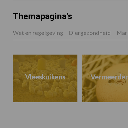
Themapagina's
Wet en regelgeving
Diergezondheid
Mark
Vleeskuikens
Vermeerder