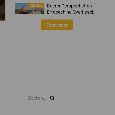
22 dec
BoerenPerspectief en
Erfcoaching Overijssel:
ondersteuning bij grote
keuzes
Toon meer
Zoeken...
Zoek