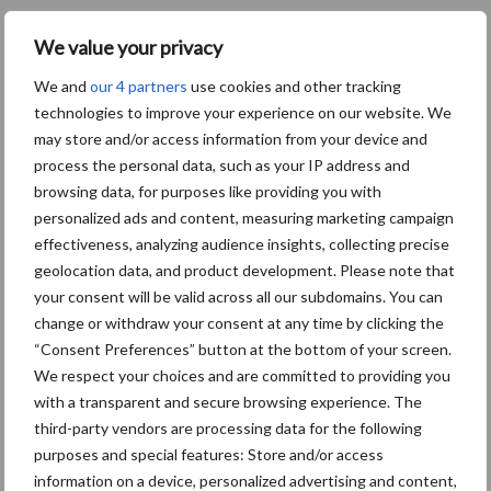
We value your privacy
We and
our 4 partners
use cookies and other tracking
technologies to improve your experience on our website. We
may store and/or access information from your device and
process the personal data, such as your IP address and
browsing data, for purposes like providing you with
personalized ads and content, measuring marketing campaign
effectiveness, analyzing audience insights, collecting precise
geolocation data, and product development. Please note that
your consent will be valid across all our subdomains. You can
change or withdraw your consent at any time by clicking the
“Consent Preferences” button at the bottom of your screen.
We respect your choices and are committed to providing you
with a transparent and secure browsing experience. The
third-party vendors are processing data for the following
10 praktisch tips om je voor te bereiden
purposes and special features: Store and/or access
op mogelijke uitval van het stroomnet
information on a device, personalized advertising and content,