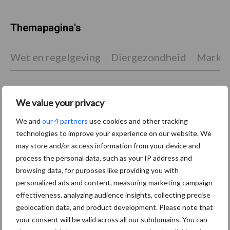
Themapagina's
Wet en regelgeving
Diergezondheid
Marktp
We value your privacy
Vleeskuikens
Vermeerdering
We and
our 4 partners
use cookies and other tracking
technologies to improve your experience on our website. We
may store and/or access information from your device and
process the personal data, such as your IP address and
browsing data, for purposes like providing you with
Toon meer
personalized ads and content, measuring marketing campaign
effectiveness, analyzing audience insights, collecting precise
geolocation data, and product development. Please note that
your consent will be valid across all our subdomains. You can
Primaire