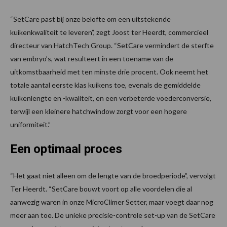
“SetCare past bij onze belofte om een uitstekende
kuikenkwaliteit te leveren”, zegt Joost ter Heerdt, commercieel
directeur van HatchTech Group. “SetCare vermindert de sterfte
van embryo’s, wat resulteert in een toename van de
uitkomstbaarheid met ten minste drie procent. Ook neemt het
totale aantal eerste klas kuikens toe, evenals de gemiddelde
kuikenlengte en -kwaliteit, en een verbeterde voederconversie,
terwijl een kleinere hatchwindow zorgt voor een hogere
uniformiteit.”
Een optimaal proces
“Het gaat niet alleen om de lengte van de broedperiode”, vervolgt
Ter Heerdt. “SetCare bouwt voort op alle voordelen die al
aanwezig waren in onze MicroClimer Setter, maar voegt daar nog
meer aan toe. De unieke precisie-controle set-up van de SetCare