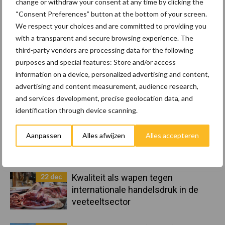
Recent nieuws
Partner nieuws
change or withdraw your consent at any time by clicking the
Sidebar
“Consent Preferences” button at the bottom of your screen.
We respect your choices and are committed to providing you
8 jan
Belastingdienst publiceert
with a transparent and secure browsing experience. The
Landelijke Landbouwnormen 2025
third-party vendors are processing data for the following
purposes and special features: Store and/or access
information on a device, personalized advertising and content,
23 dec
10 praktisch tips om je voor te
advertising and content measurement, audience research,
bereiden op mogelijke uitval van het
and services development, precise geolocation data, and
stroomnet
identification through device scanning.
23 dec
EU-pluimveesector groeit door,
Aanpassen
Alles afwijzen
Alles accepteren
maar tempo vlakt af
22 dec
Kwaliteit als wapen tegen
internationale handelsdruk in de
veeteeltsector