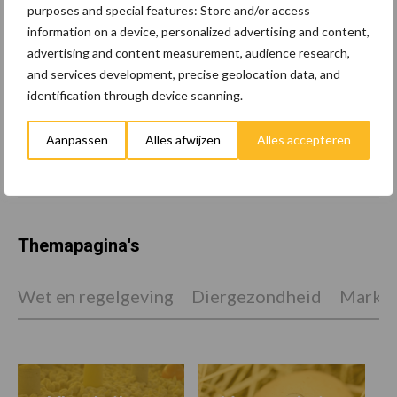
te bereiden op mogelijke
purposes and special features: Store and/or access
uitval van het stroomnet
information on a device, personalized advertising and content,
advertising and content measurement, audience research,
and services development, precise geolocation data, and
identification through device scanning.
EU-pluimveesector groeit
door, maar tempo vlakt af
Aanpassen
Alles afwijzen
Alles accepteren
Themapagina's
Wet en regelgeving
Diergezondheid
Marktp