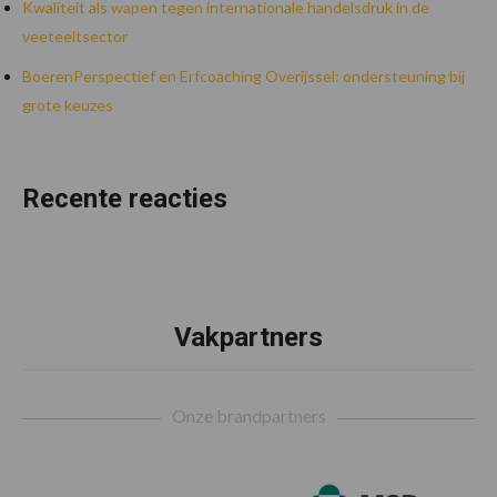
Kwaliteit als wapen tegen internationale handelsdruk in de
veeteeltsector
BoerenPerspectief en Erfcoaching Overijssel: ondersteuning bij
grote keuzes
Recente reacties
Vakpartners
Footer
Onze brandpartners