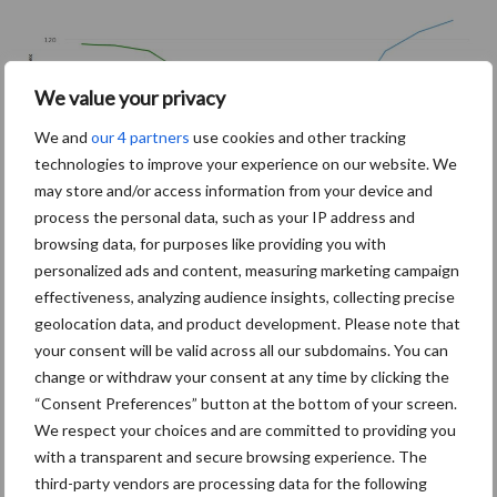
We value your privacy
We and
our 4 partners
use cookies and other tracking
technologies to improve your experience on our website. We
may store and/or access information from your device and
process the personal data, such as your IP address and
Bron:
Agrimatie
browsing data, for purposes like providing you with
Aanbevolen voor jou!
personalized ads and content, measuring marketing campaign
effectiveness, analyzing audience insights, collecting precise
geolocation data, and product development. Please note that
Belastingdienst publiceert
your consent will be valid across all our subdomains. You can
Landelijke
change or withdraw your consent at any time by clicking the
Landbouwnormen 2025
“Consent Preferences” button at the bottom of your screen.
We respect your choices and are committed to providing you
with a transparent and secure browsing experience. The
third-party vendors are processing data for the following
10 praktisch tips om je voor