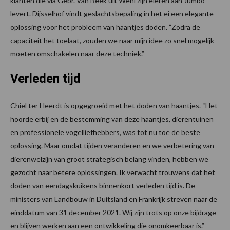
klanten die via Gebr. Van Beek uit Wehl zijn eieren aan Jumbo
levert. Dijsselhof vindt geslachtsbepaling in het ei een elegante
oplossing voor het probleem van haantjes doden. ”Zodra de
capaciteit het toelaat, zouden we naar mijn idee zo snel mogelijk
moeten omschakelen naar deze techniek.”
Verleden tijd
Chiel ter Heerdt is opgegroeid met het doden van haantjes. “Het
hoorde erbij en de bestemming van deze haantjes, dierentuinen
en professionele vogelliefhebbers, was tot nu toe de beste
oplossing. Maar omdat tijden veranderen en we verbetering van
dierenwelzijn van groot strategisch belang vinden, hebben we
gezocht naar betere oplossingen. Ik verwacht trouwens dat het
doden van eendagskuikens binnenkort verleden tijd is. De
ministers van Landbouw in Duitsland en Frankrijk streven naar de
einddatum van 31 december 2021. Wij zijn trots op onze bijdrage
en blijven werken aan een ontwikkeling die onomkeerbaar is.”