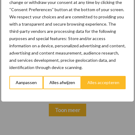
change or withdraw your consent at any time by clicking the
“Consent Preferences” button at the bottom of your screen.
We respect your choices and are committed to providing you
Themapagina's
with a transparent and secure browsing experience. The
third-party vendors are processing data for the following
Wet en regelgeving
Diergezondheid
Marktp
purposes and special features: Store and/or access
information on a device, personalized advertising and content,
advertising and content measurement, audience research,
and services development, precise geolocation data, and
identification through device scanning.
Vleeskuikens
Vermeerdering
Aanpassen
Alles afwijzen
Alles accepteren
Toon meer