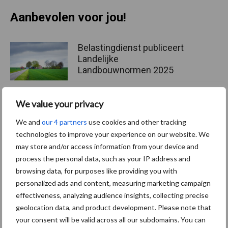
Aanbevolen voor jou!
Belastingdienst publiceert
Landelijke
Landbouwnormen 2025
We value your privacy
10 praktisch tips om je voor
We and
our 4 partners
use cookies and other tracking
te bereiden op mogelijke
technologies to improve your experience on our website. We
uitval van het stroomnet
may store and/or access information from your device and
process the personal data, such as your IP address and
browsing data, for purposes like providing you with
EU-pluimveesector groeit
personalized ads and content, measuring marketing campaign
door, maar tempo vlakt af
effectiveness, analyzing audience insights, collecting precise
geolocation data, and product development. Please note that
your consent will be valid across all our subdomains. You can