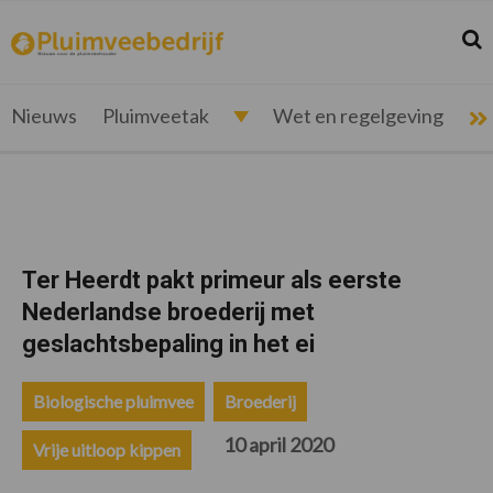
Spring
Door
Spring
Spring
naar
naar
naar
naar
Zoek
Z
pluimveebedrijf.nl
Nieuws
de
de
de
de
hoofdnavigatie
hoofd
eerste
voettekst
voor
inhoud
sidebar
de
Nieuws
Pluimveetak
Wet en regelgeving
pluimveehouder
Ter Heerdt pakt primeur als eerste
Nederlandse broederij met
geslachtsbepaling in het ei
Biologische pluimvee
Broederij
10 april 2020
Vrije uitloop kippen