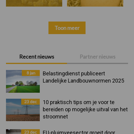
Toon meer
Primaire
Recent nieuws
Partner nieuws
Sidebar
8 jan
Belastingdienst publiceert
Landelijke Landbouwnormen 2025
23 dec
10 praktisch tips om je voor te
bereiden op mogelijke uitval van het
stroomnet
23 dec
EU-pluimveesector groeit door,