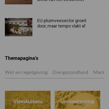
EU-pluimveesector groeit
door, maar tempo vlakt af
Themapagina's
Wet en regelgeving
Diergezondheid
Marktp
Vleeskuikens
Vermeerdering