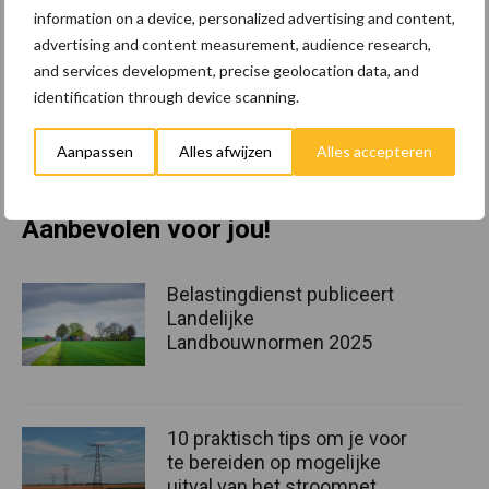
information on a device, personalized advertising and content,
tuinbouwgroenten bestond uit komkommerachtigen, waaronder
advertising and content measurement, audience research,
pompoenen en courgettes (672 hectare). Meer dan de helft (57,2
and services development, precise geolocation data, and
procent) van het totale areaal komkommerachtigen in de open
identification through device scanning.
grond is biologisch. Het areaal komkommerachtigen nam
afgelopen jaar met 13,0 procent toe ten opzichte van 2016.
Aanpassen
Alles afwijzen
Alles accepteren
Bron:
CBS
Aanbevolen voor jou!
Belastingdienst publiceert
Landelijke
Landbouwnormen 2025
10 praktisch tips om je voor
te bereiden op mogelijke
uitval van het stroomnet