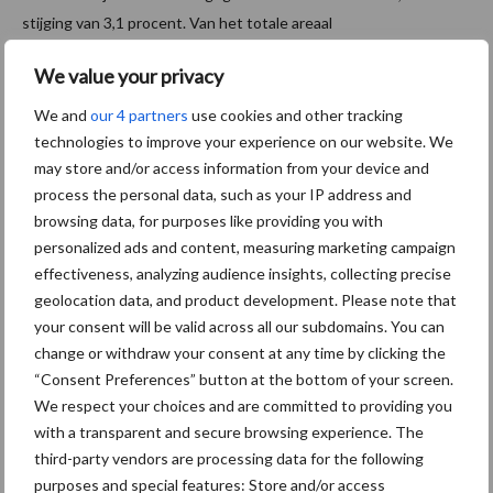
stijging van 3,1 procent. Van het totale areaal
consumptieaardappelen in Nederland is 1,5 procent biologisch.
We value your privacy
Helft rode bieten biologisch
We and
our 4 partners
use cookies and other tracking
technologies to improve your experience on our website. We
In 2017 was bijna de helft van de totale productie van rode
may store and/or access information from your device and
bieten biologisch. De opbrengst van biologische rode bieten
process the personal data, such as your IP address and
bedroeg ruim 26 miljoen kilogram, bijna 11 miljoen kilogram meer
browsing data, for purposes like providing you with
dan het jaar daarvoor. In 2017 bestond bijna de helft van het
personalized ads and content, measuring marketing campaign
Nederlandse rode bietenareaal uit biologische rode bieten. Het
effectiveness, analyzing audience insights, collecting precise
biologische areaal groeide van 327 hectare in 2016 naar 443
geolocation data, and product development. Please note that
hectare een jaar later, een toename van 35,5 procent.
your consent will be valid across all our subdomains. You can
change or withdraw your consent at any time by clicking the
Meer biologische tuinbouw in open grond
“Consent Preferences” button at the bottom of your screen.
Vorig jaar werd op bijna 3 duizend hectare aan biologische
We respect your choices and are committed to providing you
with a transparent and secure browsing experience. The
tuinbouw in de open grond bedreven. In één jaar tijd is het areaal
third-party vendors are processing data for the following
met 9,3 procent (252 hectare) toegenomen. Er werden vooral
purposes and special features: Store and/or access
tuinbouwgroenten geteeld. Bijna een derde van de biologische