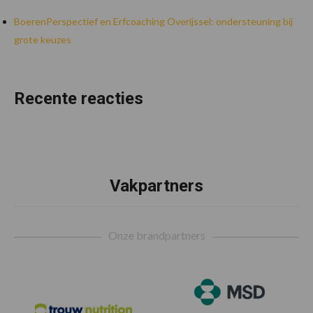
BoerenPerspectief en Erfcoaching Overijssel: ondersteuning bij
grote keuzes
Recente reacties
Vakpartners
Footer
Onze brandpartners