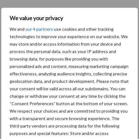
We value your privacy
Toon meer
We and
our 4 partners
use cookies and other tracking
technologies to improve your experience on our website. We
may store and/or access information from your device and
Primaire
Recent nieuws
Partner nieuws
process the personal data, such as your IP address and
browsing data, for purposes like providing you with
Sidebar
personalized ads and content, measuring marketing campaign
8 jan
Belastingdienst publiceert
effectiveness, analyzing audience insights, collecting precise
Landelijke Landbouwnormen 2025
geolocation data, and product development. Please note that
your consent will be valid across all our subdomains. You can
change or withdraw your consent at any time by clicking the
23 dec
10 praktisch tips om je voor te
“Consent Preferences” button at the bottom of your screen.
bereiden op mogelijke uitval van het
We respect your choices and are committed to providing you
stroomnet
with a transparent and secure browsing experience. The
third-party vendors are processing data for the following
23 dec
EU-pluimveesector groeit door,
purposes and special features: Store and/or access
maar tempo vlakt af