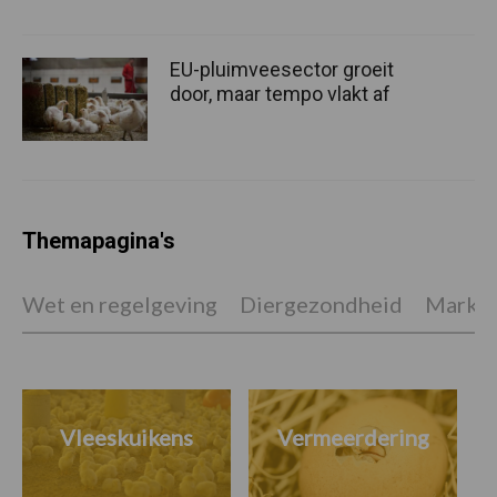
EU-pluimveesector groeit
door, maar tempo vlakt af
Themapagina's
Wet en regelgeving
Diergezondheid
Marktp
Vleeskuikens
Vermeerdering