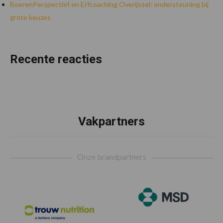
BoerenPerspectief en Erfcoaching Overijssel: ondersteuning bij
grote keuzes
Recente reacties
Vakpartners
Footer
Onze brandpartners