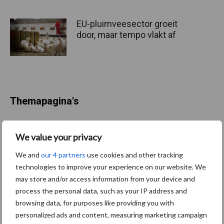
EU-pluimveesector groeit
door, maar tempo vlakt af
Themapagina's
Wet en regelgeving
Diergezondheid
Marktp
We value your privacy
We and
our 4 partners
use cookies and other tracking
technologies to improve your experience on our website. We
may store and/or access information from your device and
Vleeskuikens
Vermeerdering
process the personal data, such as your IP address and
browsing data, for purposes like providing you with
personalized ads and content, measuring marketing campaign