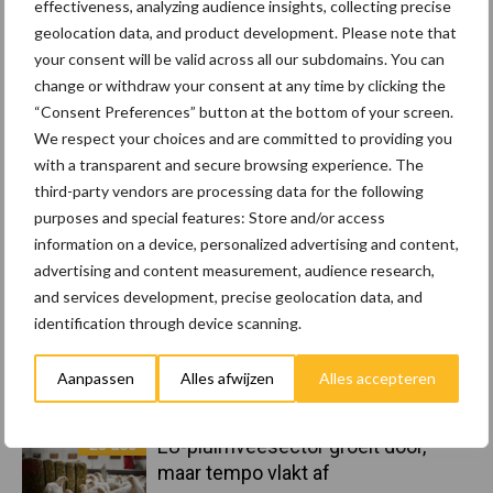
effectiveness, analyzing audience insights, collecting precise
geolocation data, and product development. Please note that
your consent will be valid across all our subdomains. You can
Toon meer
change or withdraw your consent at any time by clicking the
“Consent Preferences” button at the bottom of your screen.
We respect your choices and are committed to providing you
Primaire
with a transparent and secure browsing experience. The
Recent nieuws
Partner nieuws
third-party vendors are processing data for the following
Sidebar
purposes and special features: Store and/or access
8 jan
Belastingdienst publiceert
information on a device, personalized advertising and content,
Landelijke Landbouwnormen 2025
advertising and content measurement, audience research,
and services development, precise geolocation data, and
identification through device scanning.
23 dec
10 praktisch tips om je voor te
bereiden op mogelijke uitval van het
Aanpassen
Alles afwijzen
Alles accepteren
stroomnet
23 dec
EU-pluimveesector groeit door,
maar tempo vlakt af