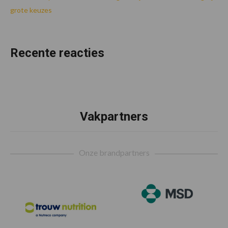
grote keuzes
Recente reacties
Vakpartners
Footer
Onze brandpartners