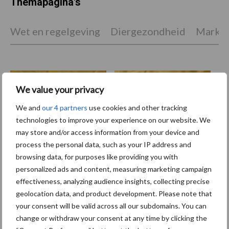
Themapagina's
Wet en regelgeving
Diergezondheid
Marktp
We value your privacy
Vleeskuikens
Vermeerdering
We and
our 4 partners
use cookies and other tracking
technologies to improve your experience on our website. We
may store and/or access information from your device and
process the personal data, such as your IP address and
Toon meer
browsing data, for purposes like providing you with
personalized ads and content, measuring marketing campaign
effectiveness, analyzing audience insights, collecting precise
geolocation data, and product development. Please note that
Primaire
Recent nieuws
Partner nieuws
your consent will be valid across all our subdomains. You can
Sidebar
change or withdraw your consent at any time by clicking the