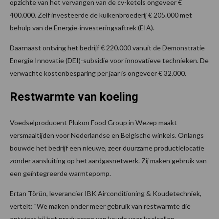
opzichte van het vervangen van de cv-ketels ongeveer €
400.000. Zelf investeerde de kuikenbroederij € 205.000 met
behulp van de Energie-investeringsaftrek (EIA).
Daarnaast ontving het bedrijf € 220.000 vanuit de Demonstratie
Energie Innovatie (DEI)-subsidie voor innovatieve technieken. De
verwachte kostenbesparing per jaar is ongeveer € 32.000.
Restwarmte van koeling
Voedselproducent Plukon Food Group in Wezep maakt
versmaaltijden voor Nederlandse en Belgische winkels. Onlangs
bouwde het bedrijf een nieuwe, zeer duurzame productielocatie
zonder aansluiting op het aardgasnetwerk. Zij maken gebruik van
een geïntegreerde warmtepomp.
Ertan Törün, leverancier IBK Airconditioning & Koudetechniek,
vertelt: "We maken onder meer gebruik van restwarmte die
ontstaat bij het produceren van koude voor koelcellen,