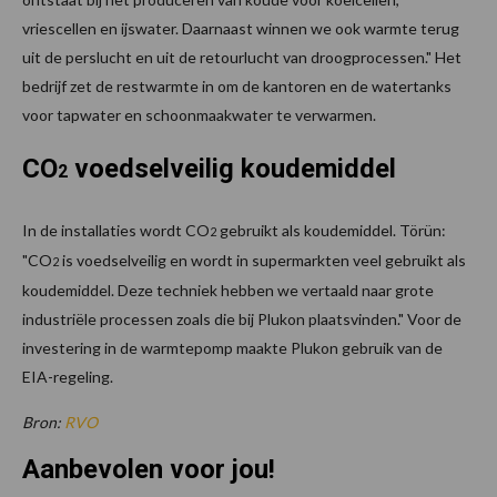
vriescellen en ijswater. Daarnaast winnen we ook warmte terug
uit de perslucht en uit de retourlucht van droogprocessen." Het
bedrijf zet de restwarmte in om de kantoren en de watertanks
voor tapwater en schoonmaakwater te verwarmen.
CO
voedselveilig koudemiddel
2
In de installaties wordt CO
gebruikt als koudemiddel. Törün:
2
"CO
is voedselveilig en wordt in supermarkten veel gebruikt als
2
koudemiddel. Deze techniek hebben we vertaald naar grote
industriële processen zoals die bij Plukon plaatsvinden." Voor de
investering in de warmtepomp maakte Plukon gebruik van de
EIA-regeling.
Bron:
RVO
Aanbevolen voor jou!