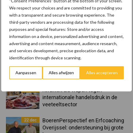
“Consent Preferences” button at the bottom of your screen.
8 jan
Belastingdienst publiceert
We respect your choices and are committed to providing you
Landelijke Landbouwnormen 2025
with a transparent and secure browsing experience. The
third-party vendors are processing data for the following
purposes and special features: Store and/or access
23 dec
10 praktisch tips om je voor te
information on a device, personalized advertising and content,
bereiden op mogelijke uitval van het
advertising and content measurement, audience research,
stroomnet
and services development, precise geolocation data, and
identification through device scanning.
23 dec
EU-pluimveesector groeit door,
maar tempo vlakt af
Aanpassen
Alles afwijzen
Alles accepteren
22 dec
Kwaliteit als wapen tegen
internationale handelsdruk in de
veeteeltsector
22 dec
BoerenPerspectief en Erfcoaching
Overijssel: ondersteuning bij grote