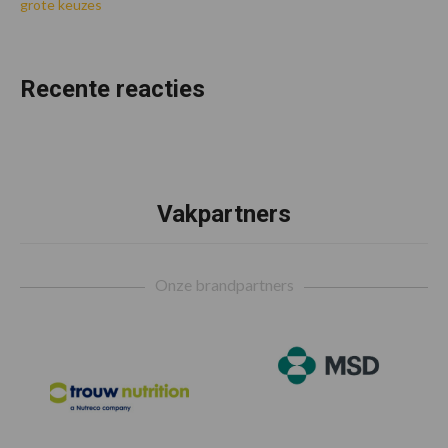
grote keuzes
Recente reacties
Vakpartners
Footer
Onze brandpartners