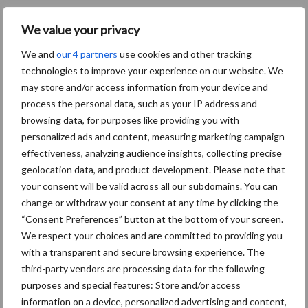
Toon meer
We value your privacy
We and
our 4 partners
use cookies and other tracking
technologies to improve your experience on our website. We
Primaire
may store and/or access information from your device and
Recent nieuws
Partner nieuws
process the personal data, such as your IP address and
Sidebar
browsing data, for purposes like providing you with
8 jan
Belastingdienst publiceert
personalized ads and content, measuring marketing campaign
Landelijke Landbouwnormen 2025
effectiveness, analyzing audience insights, collecting precise
geolocation data, and product development. Please note that
your consent will be valid across all our subdomains. You can
23 dec
10 praktisch tips om je voor te
change or withdraw your consent at any time by clicking the
bereiden op mogelijke uitval van het
“Consent Preferences” button at the bottom of your screen.
stroomnet
We respect your choices and are committed to providing you
with a transparent and secure browsing experience. The
23 dec
EU-pluimveesector groeit door,
third-party vendors are processing data for the following
maar tempo vlakt af
purposes and special features: Store and/or access
information on a device, personalized advertising and content,