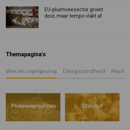
EU-pluimveesector groeit
door, maar tempo vlakt af
Themapagina's
Wet en regelgeving
Diergezondheid
Marktp
Pluimveerechten
Stikstof