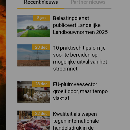
Recent nieuws
Partner nieuws
Primaire
Sidebar
8 jan
Belastingdienst
publiceert Landelijke
Landbouwnormen 2025
23 dec
10 praktisch tips om je
voor te bereiden op
mogelijke uitval van het
stroomnet
23 dec
EU-pluimveesector
groeit door, maar tempo
vlakt af
22 dec
Kwaliteit als wapen
tegen internationale
handelsdruk in de