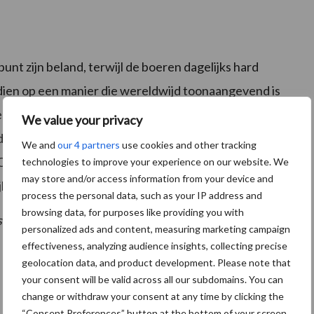
unt zijn beland, terwijl de boeren dagelijks hard
ien op een manier die wereldwijd toonaangevend is
zijn, voedselveiligheid en duurzaamheid. Het wordt
We value your privacy
 bedreigingen van veehouders en mensen werkzaam in de
We and
our 4 partners
use cookies and other tracking
 Ook tegen smaad, laster en het creëren van een
technologies to improve your experience on our website. We
may store and/or access information from your device and
ijken naar haar eigen opstelling en uitlatingen.
process the personal data, such as your IP address and
browsing data, for purposes like providing you with
s
personalized ads and content, measuring marketing campaign
effectiveness, analyzing audience insights, collecting precise
geolocation data, and product development. Please note that
your consent will be valid across all our subdomains. You can
change or withdraw your consent at any time by clicking the
“Consent Preferences” button at the bottom of your screen.