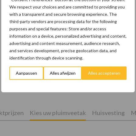
We respect your choices and are committed to providing you
with a transparent and secure browsing experience. The
third-party vendors are processing data for the following
purposes and special features: Store and/or access
information on a device, personalized advertising and content,
advertising and content measurement, audience research,
and services development, precise geolocation data, and
identification through device scanning.
10 praktisch tips om je voor te bereiden
op mogelijke uitval van het stroomnet
Aanpassen
Alles afwijzen
Alles accepteren
tprijzen
Kies uw pluimveetak
Huisvesting
M