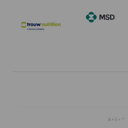
8 + 5 =
*