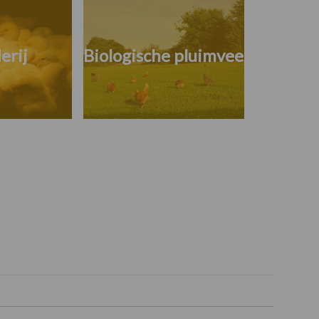
erij
Biologische pluimvee