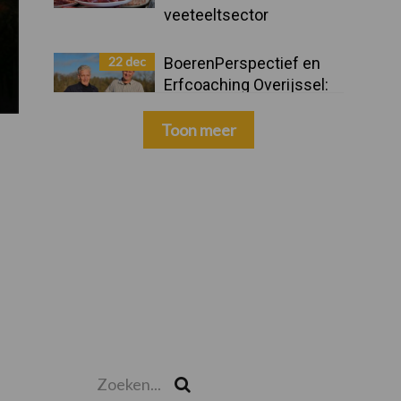
veeteeltsector
22 dec
BoerenPerspectief en
Erfcoaching Overijssel:
ondersteuning bij grote
keuzes
Toon meer
Zoeken...
Zoek