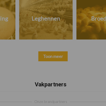
ing
Leghennen
Broed
Toon meer
Vakpartners
Onze brandpartners