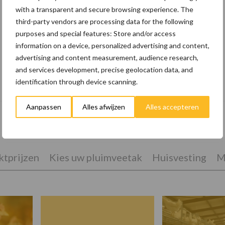
with a transparent and secure browsing experience. The
third-party vendors are processing data for the following
purposes and special features: Store and/or access
information on a device, personalized advertising and content,
advertising and content measurement, audience research,
and services development, precise geolocation data, and
10 praktisch tips om je voor te bereiden
identification through device scanning.
op mogelijke uitval van het stroomnet
Aanpassen
Alles afwijzen
Alles accepteren
tprijzen
Kies uw pluimveetak
Huisvesting
M