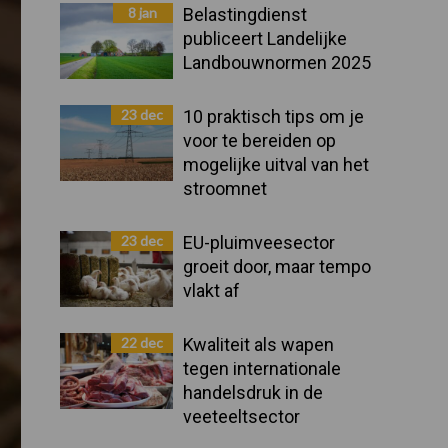
Sidebar
8 jan
Belastingdienst
publiceert Landelijke
Landbouwnormen 2025
23 dec
10 praktisch tips om je
voor te bereiden op
mogelijke uitval van het
stroomnet
23 dec
EU-pluimveesector
groeit door, maar tempo
vlakt af
22 dec
Kwaliteit als wapen
tegen internationale
handelsdruk in de
veeteeltsector