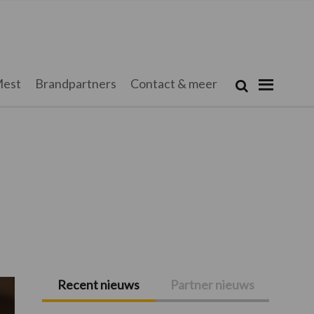
Zoeken...
est
Brandpartners
Contact & meer
Zoek
Recent nieuws
Partner nieuws
Primaire