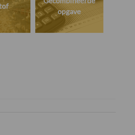
Gecombineerde
tof
opgave