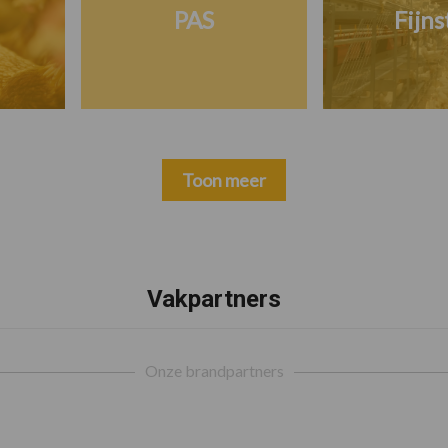
PAS
Fijns
Toon meer
Vakpartners
Onze brandpartners