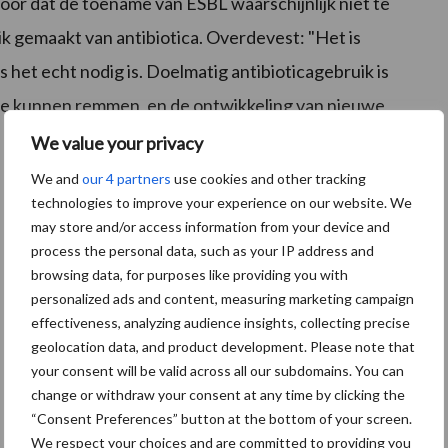
oor dat de toename van ESBL waarschijnlijk niet te
k gemaakt van antibiotica. Overdevest: "Het is
s het echt nodig is. Doelmatig antibioticagebruik is
tie kunnen remmen, en de ontwikkeling van nieuwe
We value your privacy
We and
our 4 partners
use cookies and other tracking
technologies to improve your experience on our website. We
may store and/or access information from your device and
process the personal data, such as your IP address and
browsing data, for purposes like providing you with
personalized ads and content, measuring marketing campaign
effectiveness, analyzing audience insights, collecting precise
geolocation data, and product development. Please note that
your consent will be valid across all our subdomains. You can
change or withdraw your consent at any time by clicking the
“Consent Preferences” button at the bottom of your screen.
We respect your choices and are committed to providing you