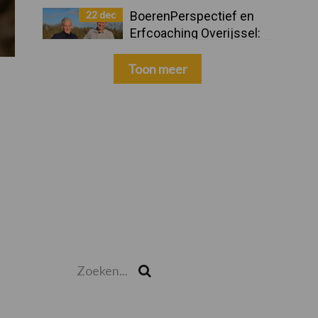
22 dec
BoerenPerspectief en
Erfcoaching Overijssel:
ondersteuning bij grote
keuzes
Toon meer
Zoeken...
Zoek