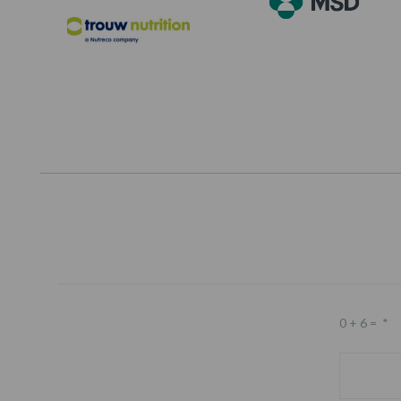
0 + 6 =
*