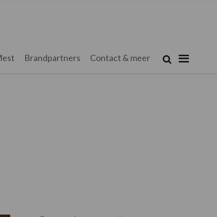
Zoeken...
est
Brandpartners
Contact & meer
Zoek