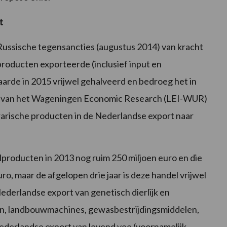
t
Russische tegensancties (augustus 2014) van kracht
producten exporteerde (inclusief input en
arde in 2015 vrijwel gehalveerd en bedroeg het in
ers van het Wageningen Economic Research (LEI-WUR)
rarische producten in de Nederlandse export naar
producten in 2013 nog ruim 250 miljoen euro en die
o, maar de afgelopen drie jaar is deze handel vrijwel
derlandse export van genetisch dierlijk en
en, landbouwmachines, gewasbestrijdingsmiddelen,
Nederlandse export van levend vee (voornamelijk