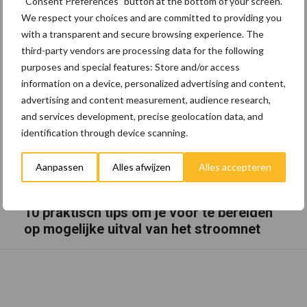
“Consent Preferences” button at the bottom of your screen.
We respect your choices and are committed to providing you
with a transparent and secure browsing experience. The
third-party vendors are processing data for the following
purposes and special features: Store and/or access
information on a device, personalized advertising and content,
advertising and content measurement, audience research,
and services development, precise geolocation data, and
identification through device scanning.
Aanpassen
Alles afwijzen
Alles accepteren
10 praktisch tips om je voor te bereiden
op mogelijke uitval van het stroomnet