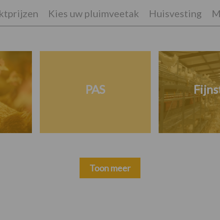
tprijzen
Kies uw pluimveetak
Huisvesting
M
PAS
Fijns
Toon meer