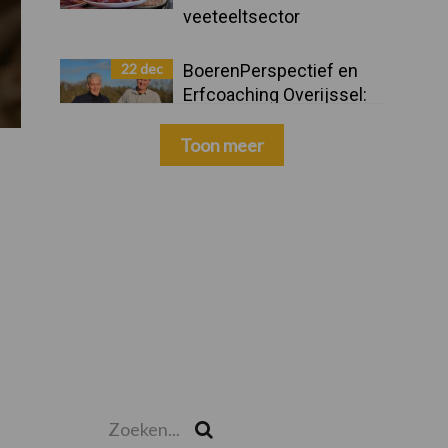
veeteeltsector
22 dec
BoerenPerspectief en
Erfcoaching Overijssel:
ondersteuning bij grote
keuzes
Toon meer
Zoeken...
Zoek