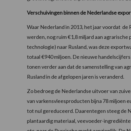
Verschuivingen binnen de Nederlandse expor
Waar Nederland in 2013, het jaar voordat de 
werden, nog ruim €1,8 miljard aan agrarische 
technologie) naar Rusland, was deze exportwa
totaal €940 miljoen. De nieuwe handelscijf
tonen verder aan dat de samenstelling van ag
Rusland in de afgelopen jaren is veranderd.
Zo bedroeg de Nederlandse uitvoer van zuivel
van varkensvleesproducten bijna 78 miljoen eur
tot nul gereduceerd. Daarentegen steeg de Ne
plantaardig materiaal, veevoeder-ingrediënt
etc. naar de Russische markt aanzienlijk. De 