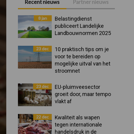
Recent nieuws
Partner nieuws
Primaire
Sidebar
8 jan
Belastingdienst
publiceert Landelijke
Landbouwnormen 2025
23 dec
10 praktisch tips om je
voor te bereiden op
mogelijke uitval van het
stroomnet
23 dec
EU-pluimveesector
groeit door, maar tempo
vlakt af
22 dec
Kwaliteit als wapen
tegen internationale
handelsdruk in de