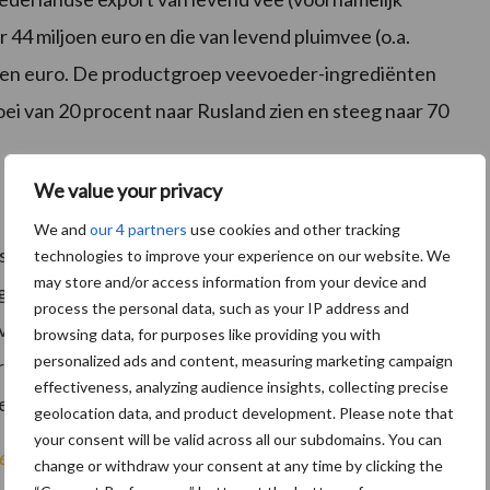
 44 miljoen euro en die van levend pluimvee (o.a.
joen euro. De productgroep veevoeder-ingrediënten
roei van 20 procent naar Rusland zien en steeg naar 70
We value your privacy
We and
our 4 partners
use cookies and other tracking
ussen Nederland en Rusland ook in 2018 verder zal
technologies to improve your experience on our website. We
may store and/or access information from your device and
ngen verdeeld. Sommige experts verwachten dat de
process the personal data, such as your IP address and
evolg van de politieke spanningen en minder financiële
browsing data, for purposes like providing you with
personalized ads and content, measuring marketing campaign
rs in Rusland weer wat terughoudender zullen worden
effectiveness, analyzing audience insights, collecting precise
eld.
geolocation data, and product development. Please note that
your consent will be valid across all our subdomains. You can
edselkwaliteit
change or withdraw your consent at any time by clicking the