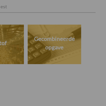
est
Gecombineerde
tof
opgave