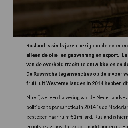
Rusland is sinds jaren bezig om de economie
alleen de olie- en gaswinning en export. 
van de overheid tracht te ontwikkelen en d
De Russische tegensancties op de invoer va
fruit uit Westerse landen in 2014 hebben di
Na vrijwel een halvering van de Nederlandse 
politieke tegensancties in 2014, is de Neder
gestegen naar ruim €1 miljard. Rusland is hie
grootste agrarische exportmarkt buiten de E