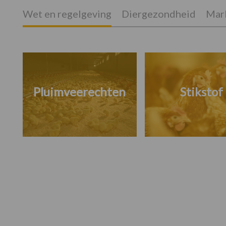
Wet en regelgeving
Diergezondheid
Mark
Pluimveerechten
Stikstof