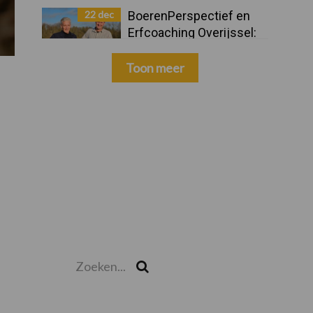
22 dec
BoerenPerspectief en
Erfcoaching Overijssel:
ondersteuning bij grote
keuzes
Toon meer
Zoeken...
Zoek