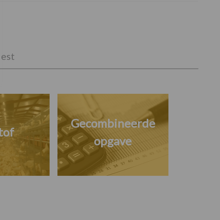
est
Gecombineerde
tof
opgave