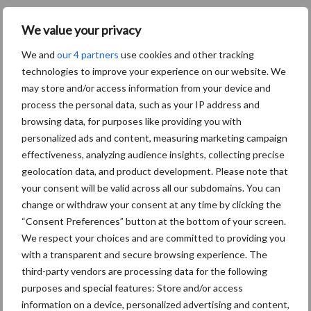
We value your privacy
We and
our 4 partners
use cookies and other tracking
technologies to improve your experience on our website. We
may store and/or access information from your device and
process the personal data, such as your IP address and
browsing data, for purposes like providing you with
personalized ads and content, measuring marketing campaign
effectiveness, analyzing audience insights, collecting precise
geolocation data, and product development. Please note that
your consent will be valid across all our subdomains. You can
change or withdraw your consent at any time by clicking the
“Consent Preferences” button at the bottom of your screen.
We respect your choices and are committed to providing you
with a transparent and secure browsing experience. The
third-party vendors are processing data for the following
10 praktisch tips om je voor te bereiden
purposes and special features: Store and/or access
op mogelijke uitval van het stroomnet
information on a device, personalized advertising and content,