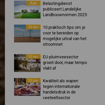
Sidebar
8 jan
Belastingdienst
publiceert Landelijke
Landbouwnormen 2025
23 dec
10 praktisch tips om je
voor te bereiden op
mogelijke uitval van het
stroomnet
23 dec
EU-pluimveesector
groeit door, maar tempo
vlakt af
22 dec
Kwaliteit als wapen
tegen internationale
handelsdruk in de
veeteeltsector