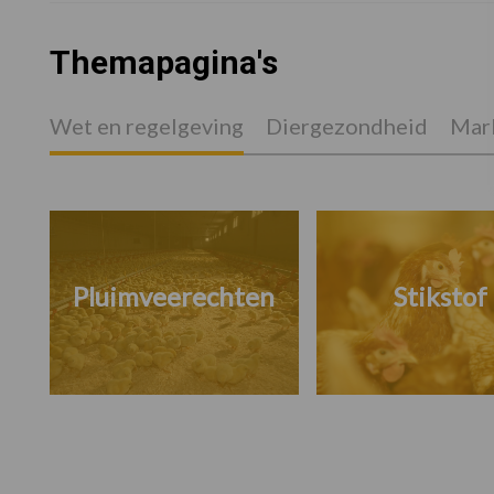
Themapagina's
Wet en regelgeving
Diergezondheid
Mark
Pluimveerechten
Stikstof