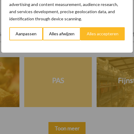
advertising and content measurement, audience research,
and services development, precise geolocation data, and
identification through device scanning.
tprijzen
Kies uw pluimveetak
Huisvesting
M
Aanpassen
Alles afwijzen
Alles accepteren
PAS
Fijns
Toon meer