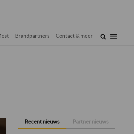
Zoeken...
est
Brandpartners
Contact & meer
Zoek
Recent nieuws
Partner nieuws
Primaire