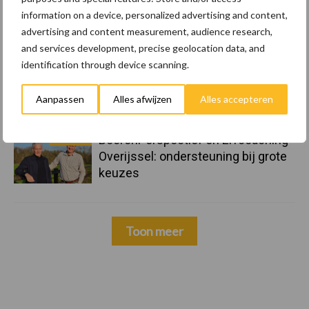
23 dec
EU-pluimveesector groeit door,
information on a device, personalized advertising and content,
maar tempo vlakt af
advertising and content measurement, audience research,
and services development, precise geolocation data, and
identification through device scanning.
22 dec
Kwaliteit als wapen tegen
internationale handelsdruk in de
Aanpassen
Alles afwijzen
Alles accepteren
veeteeltsector
22 dec
BoerenPerspectief en Erfcoaching
Overijssel: ondersteuning bij grote
keuzes
Toon meer