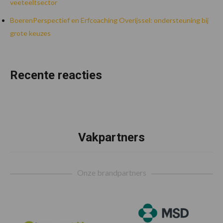
veeteeltsector
BoerenPerspectief en Erfcoaching Overijssel: ondersteuning bij
grote keuzes
Recente reacties
Vakpartners
Footer
Onze brandpartners