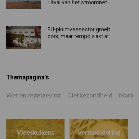
uitval van het stroomnet
EU-pluimveesector groeit
door, maar tempo vlakt af
Themapagina's
Wet en regelgeving
Diergezondheid
Marktp
Vleeskuikens
Vermeerdering