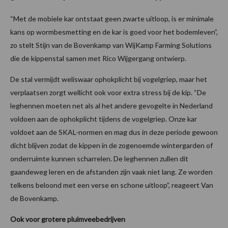
“Met de mobiele kar ontstaat geen zwarte uitloop, is er minimale
kans op wormbesmetting en de kar is goed voor het bodemleven”,
zo stelt Stijn van de Bovenkamp van WijKamp Farming Solutions
die de kippenstal samen met Rico Wijgergang ontwierp.
De stal vermijdt weliswaar ophokplicht bij vogelgriep, maar het
verplaatsen zorgt wellicht ook voor extra stress bij de kip. “De
leghennen moeten net als al het andere gevogelte in Nederland
voldoen aan de ophokplicht tijdens de vogelgriep. Onze kar
voldoet aan de SKAL-normen en mag dus in deze periode gewoon
dicht blijven zodat de kippen in de zogenoemde wintergarden of
onderruimte kunnen scharrelen. De leghennen zullen dit
gaandeweg leren en de afstanden zijn vaak niet lang. Ze worden
telkens beloond met een verse en schone uitloop”, reageert Van
de Bovenkamp.
Ook voor grotere pluimveebedrijven