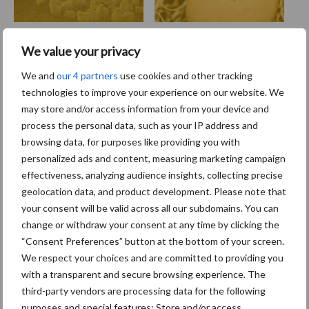
We value your privacy
Toon meer
We and
our 4 partners
use cookies and other tracking
technologies to improve your experience on our website. We
may store and/or access information from your device and
process the personal data, such as your IP address and
Primaire
Recent nieuws
Partner nieuws
browsing data, for purposes like providing you with
Sidebar
personalized ads and content, measuring marketing campaign
effectiveness, analyzing audience insights, collecting precise
8 jan
Belastingdienst publiceert
geolocation data, and product development. Please note that
Landelijke Landbouwnormen 2025
your consent will be valid across all our subdomains. You can
change or withdraw your consent at any time by clicking the
“Consent Preferences” button at the bottom of your screen.
23 dec
10 praktisch tips om je voor te
We respect your choices and are committed to providing you
bereiden op mogelijke uitval van het
with a transparent and secure browsing experience. The
stroomnet
third-party vendors are processing data for the following
purposes and special features: Store and/or access