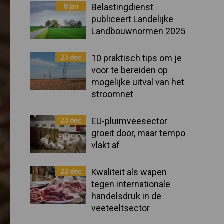
Sidebar
8 jan
Belastingdienst
publiceert Landelijke
Landbouwnormen 2025
23 dec
10 praktisch tips om je
voor te bereiden op
mogelijke uitval van het
stroomnet
23 dec
EU-pluimveesector
groeit door, maar tempo
vlakt af
22 dec
Kwaliteit als wapen
tegen internationale
handelsdruk in de
veeteeltsector