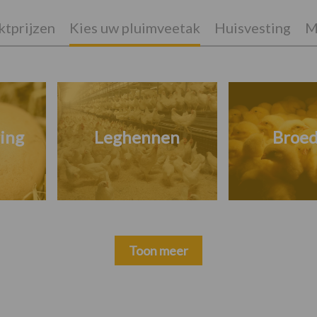
tprijzen
Kies uw pluimveetak
Huisvesting
M
ing
Leghennen
Broed
Toon meer