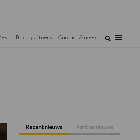
Zoeken...
est
Brandpartners
Contact & meer
Zoek
Recent nieuws
Partner nieuws
Primaire