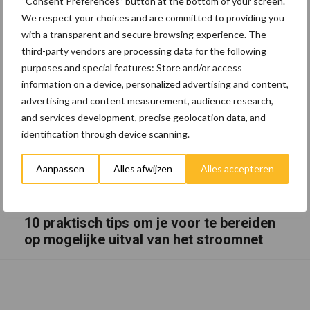
“Consent Preferences” button at the bottom of your screen.
We respect your choices and are committed to providing you
with a transparent and secure browsing experience. The
third-party vendors are processing data for the following
purposes and special features: Store and/or access
information on a device, personalized advertising and content,
advertising and content measurement, audience research,
and services development, precise geolocation data, and
identification through device scanning.
Aanpassen
Alles afwijzen
Alles accepteren
10 praktisch tips om je voor te bereiden
op mogelijke uitval van het stroomnet