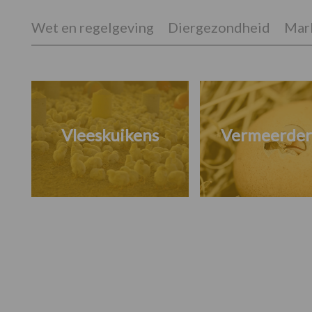
Wet en regelgeving
Diergezondheid
Mark
Vleeskuikens
Vermeerder