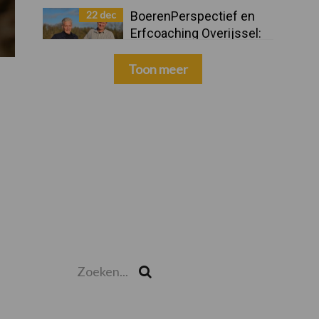
22 dec
BoerenPerspectief en
Erfcoaching Overijssel:
ondersteuning bij grote
keuzes
Toon meer
Zoeken...
Zoek