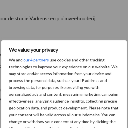
or de studie Varkens- en pluimveehouderij.
bijdragen uit het bedrijfsleven. De bouw van de stal
We value your privacy
ekerom, de inrichting regel Vencomatic uit Eersel en
We and
our 4 partners
use cookies and other tracking
eren neemt de elektrische installatie voor zijn
technologies to improve your experience on our website. We
may store and/or access information from your device and
process the personal data, such as your IP address and
browsing data, for purposes like providing you with
res ook het Poultry Expertise Centre in Barneveld. Dit
personalized ads and content, measuring marketing campaign
ternationale bedrijven mogelijkheden om trainingen,
effectiveness, analyzing audience insights, collecting precise
geolocation data, and product development. Please note that
your consent will be valid across all our subdomains. You can
change or withdraw your consent at any time by clicking the