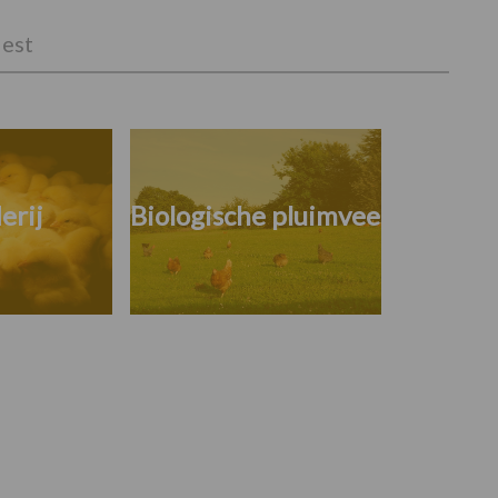
est
erij
Biologische pluimvee