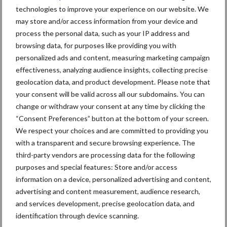
technologies to improve your experience on our website. We
8 jan
Belastingdienst publiceert
may store and/or access information from your device and
Landelijke Landbouwnormen 2025
process the personal data, such as your IP address and
browsing data, for purposes like providing you with
personalized ads and content, measuring marketing campaign
23 dec
10 praktisch tips om je voor te
effectiveness, analyzing audience insights, collecting precise
bereiden op mogelijke uitval van het
geolocation data, and product development. Please note that
stroomnet
your consent will be valid across all our subdomains. You can
change or withdraw your consent at any time by clicking the
23 dec
EU-pluimveesector groeit door,
“Consent Preferences” button at the bottom of your screen.
maar tempo vlakt af
We respect your choices and are committed to providing you
with a transparent and secure browsing experience. The
third-party vendors are processing data for the following
22 dec
Kwaliteit als wapen tegen
purposes and special features: Store and/or access
internationale handelsdruk in de
information on a device, personalized advertising and content,
veeteeltsector
advertising and content measurement, audience research,
and services development, precise geolocation data, and
22 dec
BoerenPerspectief en Erfcoaching
identification through device scanning.
Overijssel: ondersteuning bij grote