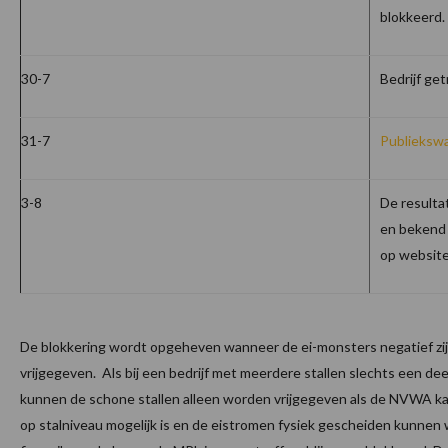
blokkeerd.
30-7
Bedrijf ge
31-7
Publieksw
3-8
De resulta
en bekend 
op websit
De blokkering wordt opgeheven wanneer de ei-monsters negatief zijn
vrijgegeven. Als bij een bedrijf met meerdere stallen slechts een deel 
kunnen de schone stallen alleen worden vrijgegeven als de NVWA kan
op stalniveau mogelijk is en de eistromen fysiek gescheiden kunnen