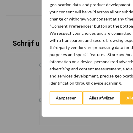
geolocation data, and product development. 
your consent will be valid across all our sub
change or withdraw your consent at any time 
“Consent Preferences” button at the bottom
We respect your choices and are committed 
with a transparent and secure browsing exp
Schrijf u in voor onze nieuwsbrief
third-party vendors are processing data for t
purposes and special features: Store and/or 
information on a device, personalized adverti
8 + 1 =
*
advertising and content measurement, audie
and services development, precise geolocati
identification through device scanning.
Aanpassen
Alles afwijzen
All
Email