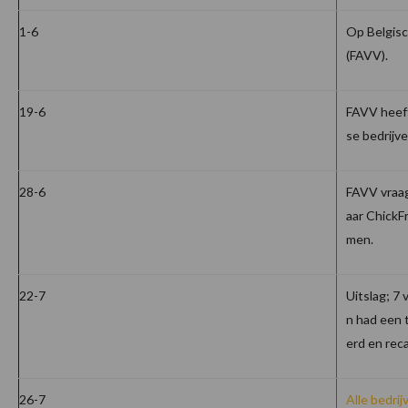
1-6
Op Belgisc
(FAVV).
19-6
FAVV heef
se bedrijve
28-6
FAVV vraag
aar ChickF
men.
22-7
Uitslag; 7 
n had een 
erd en reca
26-7
Alle bedrij