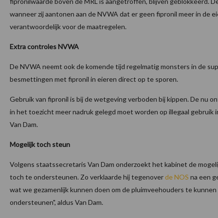
fipronilwaarde boven de MRL is aangetroffen, blijven geblokkeerd. 
wanneer zij aantonen aan de NVWA dat er geen fipronil meer in de eie
verantwoordelijk voor de maatregelen.
Extra controles NVWA
De NVWA neemt ook de komende tijd regelmatig monsters in de su
besmettingen met fipronil in eieren direct op te sporen.
Gebruik van fipronil is bij de wetgeving verboden bij kippen. De nu ont
in het toezicht meer nadruk gelegd moet worden op illegaal gebruik i
Van Dam.
Mogelijk toch steun
Volgens staatssecretaris Van Dam onderzoekt het kabinet de mogelij
toch te ondersteunen. Zo verklaarde hij tegenover
de NOS
na een ge
wat we gezamenlijk kunnen doen om de pluimveehouders te kunnen h
ondersteunen", aldus Van Dam.