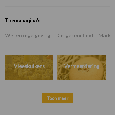
Themapagina's
Wet en regelgeving
Diergezondheid
Marktp
Vleeskuikens
Vermeerdering
Toon meer